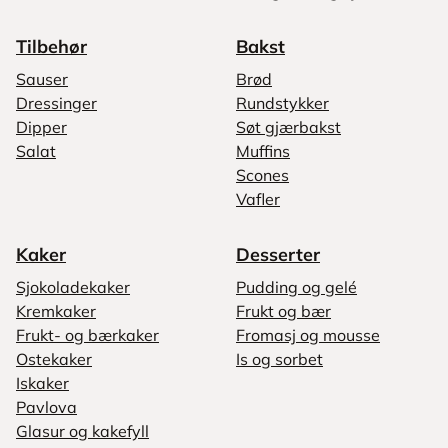
Tilbehør
Bakst
Sauser
Brød
Dressinger
Rundstykker
Dipper
Søt gjærbakst
Salat
Muffins
Scones
Vafler
Kaker
Desserter
Sjokoladekaker
Pudding og gelé
Kremkaker
Frukt og bær
Frukt- og bærkaker
Fromasj og mousse
Ostekaker
Is og sorbet
Iskaker
Pavlova
Glasur og kakefyll