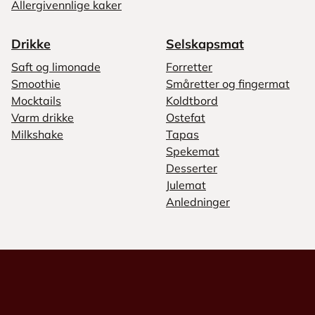
Allergivennlige kaker
Drikke
Selskapsmat
Saft og limonade
Forretter
Smoothie
Småretter og fingermat
Mocktails
Koldtbord
Varm drikke
Ostefat
Milkshake
Tapas
Spekemat
Desserter
Julemat
Anledninger