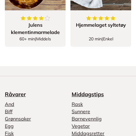
4.888888888888889
av
5
stjerner
5
av
5
stjerner
Julens
Hjemmelaget syltetøy
klementinmarmelade
60+ min
|
Middels
20 min
|
Enkel
Råvarer
Middagstips
And
Rask
Biff
Sunnere
Grønnsaker
Barnevennlig
Egg
Vegetar
Fisk
Middagsretter