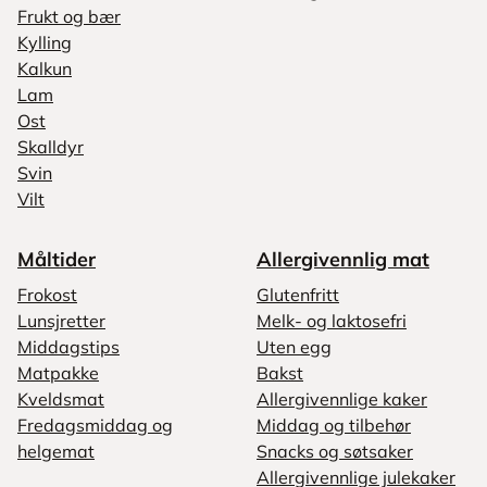
Frukt og bær
Kylling
Kalkun
Lam
Ost
Skalldyr
Svin
Vilt
Måltider
Allergivennlig mat
Frokost
Glutenfritt
Lunsjretter
Melk- og laktosefri
Middagstips
Uten egg
Matpakke
Bakst
Kveldsmat
Allergivennlige kaker
Fredagsmiddag og
Middag og tilbehør
helgemat
Snacks og søtsaker
Allergivennlige julekaker