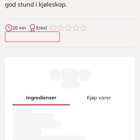
god stund i kjøleskap.
0
av
5
stjerner
20 min
Enkel
Ingredienser
Kjøp varer