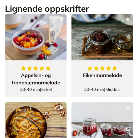
Lignende oppskrifter
5
av
5
stjerner
5
av
5
stjerner
Appelsin- og
Fikenmarmelade
tranebærmarmelade
20-40 min
|
Enkel
20-40 min
|
Middels