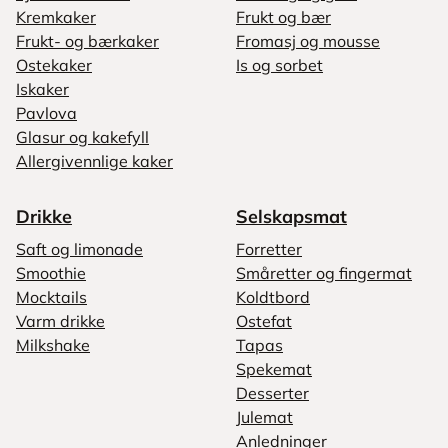
Kremkaker
Frukt og bær
Frukt- og bærkaker
Fromasj og mousse
Ostekaker
Is og sorbet
Iskaker
Pavlova
Glasur og kakefyll
Allergivennlige kaker
Drikke
Selskapsmat
Saft og limonade
Forretter
Smoothie
Småretter og fingermat
Mocktails
Koldtbord
Varm drikke
Ostefat
Milkshake
Tapas
Spekemat
Desserter
Julemat
Anledninger