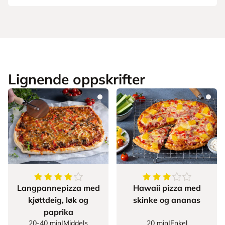
Lignende oppskrifter
4.2
av
5
stjerner
3.523809523809523
Langpannepizza med
Hawaii pizza med
kjøttdeig, løk og
skinke og ananas
paprika
20-40 min
|
Middels
20 min
|
Enkel