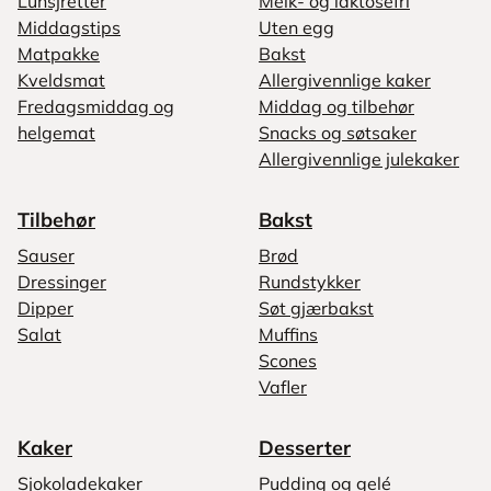
Lunsjretter
Melk- og laktosefri
Middagstips
Uten egg
Matpakke
Bakst
Kveldsmat
Allergivennlige kaker
Fredagsmiddag og
Middag og tilbehør
helgemat
Snacks og søtsaker
Allergivennlige julekaker
Tilbehør
Bakst
Sauser
Brød
Dressinger
Rundstykker
Dipper
Søt gjærbakst
Salat
Muffins
Scones
Vafler
Kaker
Desserter
Sjokoladekaker
Pudding og gelé