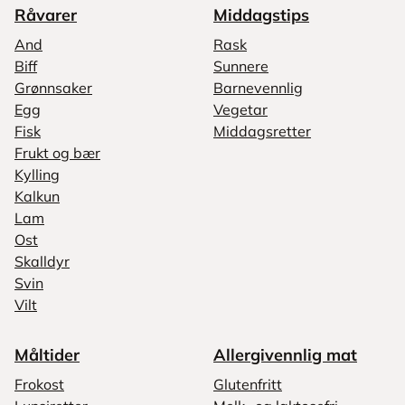
Råvarer
Middagstips
And
Rask
Biff
Sunnere
Grønnsaker
Barnevennlig
Egg
Vegetar
Fisk
Middagsretter
Frukt og bær
Kylling
Kalkun
Lam
Ost
Skalldyr
Svin
Vilt
Måltider
Allergivennlig mat
Frokost
Glutenfritt