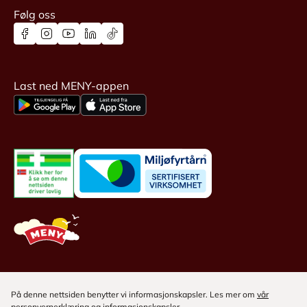
Følg oss
Last ned MENY-appen
På denne nettsiden benytter vi informasjonskapsler. Les mer om
vår
personvernerklæring
og
informasjonskapsler
.