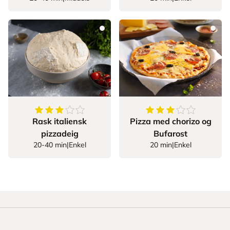
3.3986013986013988
av
5
stjerner
3.6
av
5
stjerner
Rask italiensk
Pizza med chorizo og
pizzadeig
Bufarost
20-40 min
|
Enkel
20 min
|
Enkel