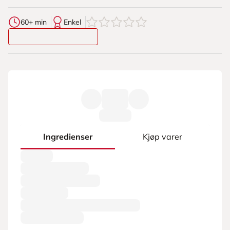
0
av
5
stjerner
60+ min
Enkel
Ingredienser
Kjøp varer