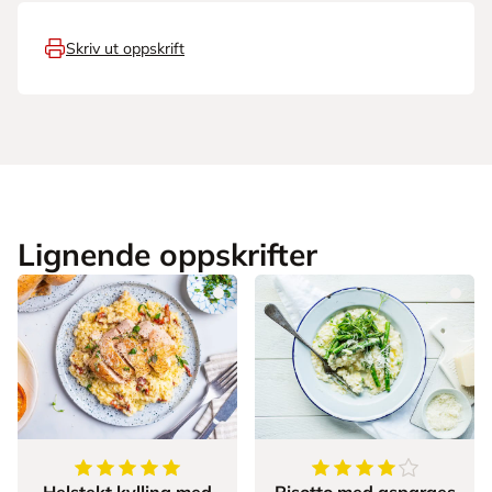
Skriv ut oppskrift
Lignende oppskrifter
5
av
5
stjerner
4.5
av
5
stjerner