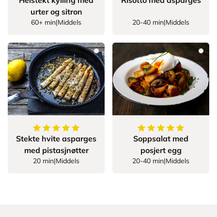
Helstekt kylling med
Risotto med asparges
urter og sitron
60+ min
|
Middels
20-40 min
|
Middels
5
av
5
stjerner
5
av
5
stjerner
Stekte hvite asparges
Soppsalat med
med pistasjnøtter
posjert egg
20 min
|
Middels
20-40 min
|
Middels