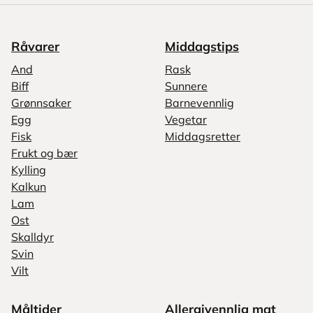
Råvarer
Middagstips
And
Rask
Biff
Sunnere
Grønnsaker
Barnevennlig
Egg
Vegetar
Fisk
Middagsretter
Frukt og bær
Kylling
Kalkun
Lam
Ost
Skalldyr
Svin
Vilt
Måltider
Allergivennlig mat