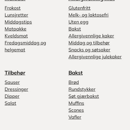
Frokost
Glutenfritt
Lunsjretter
Melk- og laktosefri
Middagstips
Uten egg
Matpakke
Bakst
Kveldsmat
Allergivennlige kaker
Fredagsmiddag og
Middag og tilbehør
helgemat
Snacks og søtsaker
Allergivennlige julekaker
Tilbehør
Bakst
Sauser
Brød
Dressinger
Rundstykker
Dipper
Søt gjærbakst
Salat
Muffins
Scones
Vafler