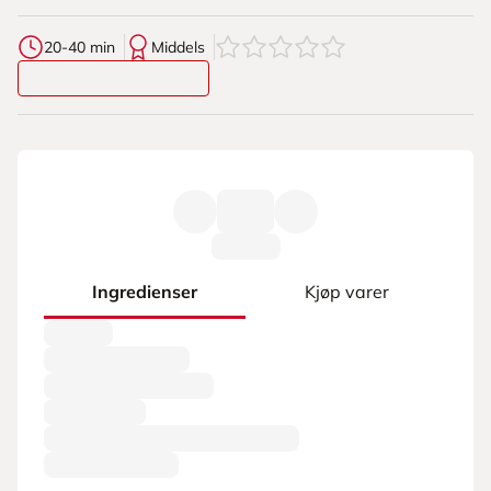
0
av
5
stjerner
20-40 min
Middels
Ingredienser
Kjøp varer