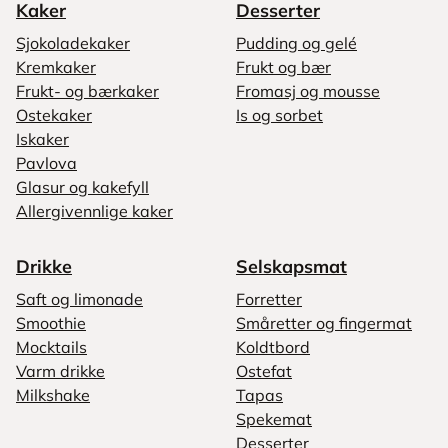
Kaker
Desserter
Sjokoladekaker
Pudding og gelé
Kremkaker
Frukt og bær
Frukt- og bærkaker
Fromasj og mousse
Ostekaker
Is og sorbet
Iskaker
Pavlova
Glasur og kakefyll
Allergivennlige kaker
Drikke
Selskapsmat
Saft og limonade
Forretter
Smoothie
Småretter og fingermat
Mocktails
Koldtbord
Varm drikke
Ostefat
Milkshake
Tapas
Spekemat
Desserter