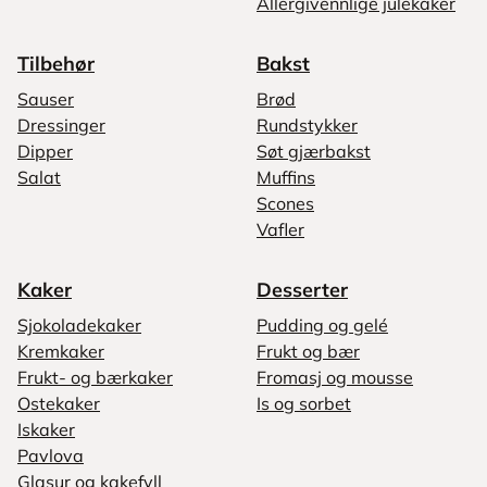
Allergivennlige julekaker
Tilbehør
Bakst
Sauser
Brød
Dressinger
Rundstykker
Dipper
Søt gjærbakst
Salat
Muffins
Scones
Vafler
Kaker
Desserter
Sjokoladekaker
Pudding og gelé
Kremkaker
Frukt og bær
Frukt- og bærkaker
Fromasj og mousse
Ostekaker
Is og sorbet
Iskaker
Pavlova
Glasur og kakefyll