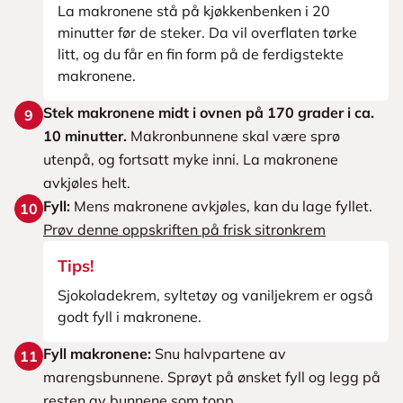
La makronene stå på kjøkkenbenken i 20
minutter før de steker. Da vil overflaten tørke
litt, og du får en fin form på de ferdigstekte
makronene.
Stek makronene midt i ovnen på 170 grader i ca.
9
10 minutter.
Makronbunnene skal være sprø
utenpå, og fortsatt myke inni. La makronene
avkjøles helt.
Fyll:
Mens makronene avkjøles, kan du lage fyllet.
10
Prøv denne oppskriften på frisk sitronkrem
Tips!
Sjokoladekrem, syltetøy og vaniljekrem er også
godt fyll i makronene.
Fyll makronene:
Snu halvpartene av
11
marengsbunnene. Sprøyt på ønsket fyll og legg på
resten av bunnene som topp.