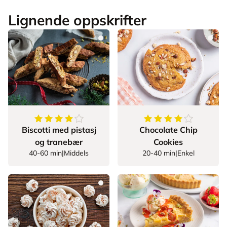
Lignende oppskrifter
4.285714285714286
av
5
stjerner
4.393501805054152
Biscotti med pistasj
Chocolate Chip
og tranebær
Cookies
40-60 min
|
Middels
20-40 min
|
Enkel