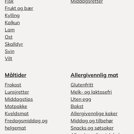
Fisk
Middagsretter
Frukt og bær
Kylling
Kalkun
Lam
Ost
Skalldyr
Svin
Vilt
Måltider
Allergivennlig mat
Frokost
Glutenfritt
Lunsjretter
Melk- og laktosefri
Middagstips
Uten egg
Matpakke
Bakst
Kveldsmat
Allergivennlige kaker
Fredagsmiddag og
Middag og tilbehør
helgemat
Snacks og søtsaker