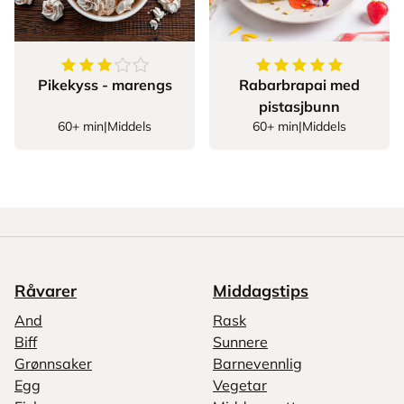
3.7142857142857144
av
5
stjerner
5
av
5
stjerner
Pikekyss - marengs
Rabarbrapai med
pistasjbunn
60+ min
|
Middels
60+ min
|
Middels
Råvarer
Middagstips
And
Rask
Biff
Sunnere
Grønnsaker
Barnevennlig
Egg
Vegetar