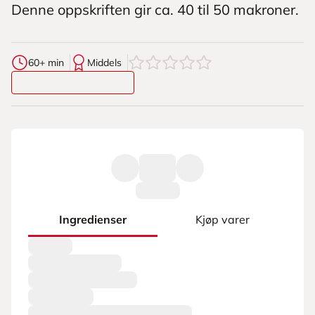
Denne oppskriften gir ca. 40 til 50 makroner.
0
av
5
stjerner
60+ min
Middels
Ingredienser
Kjøp varer