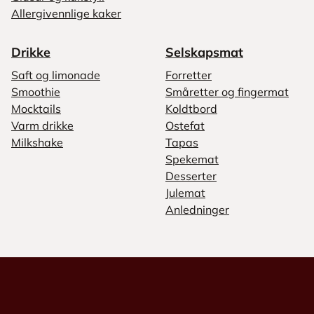
Allergivennlige kaker
Drikke
Selskapsmat
Saft og limonade
Forretter
Smoothie
Småretter og fingermat
Mocktails
Koldtbord
Varm drikke
Ostefat
Milkshake
Tapas
Spekemat
Desserter
Julemat
Anledninger