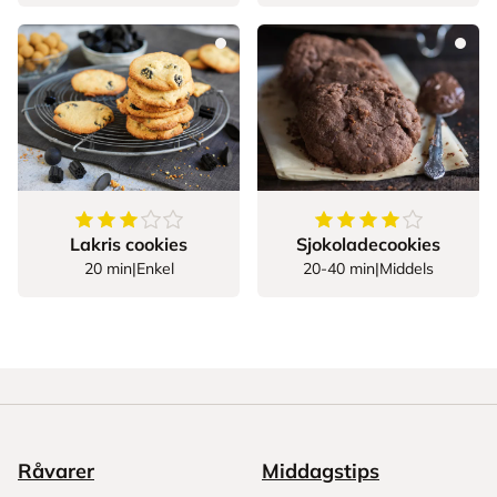
3.3333333333333335
av
5
stjerner
4.038461538461538
Lakris cookies
Sjokoladecookies
20 min
|
Enkel
20-40 min
|
Middels
Råvarer
Middagstips