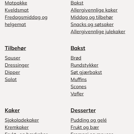
Matpakke
Bakst
Kveldsmat
Allergivennlige kaker
Fredagsmiddag og
Middag og tilbehør
helgemat
Snacks og søtsaker
Allergivennlige julekaker
Tilbehør
Bakst
Sauser
Brød
Dressinger
Rundstykker
Dipper
Søt gjærbakst
Salat
Muffins
Scones
Vafler
Kaker
Desserter
Sjokoladekaker
Pudding og gelé
Kremkaker
Frukt og bær