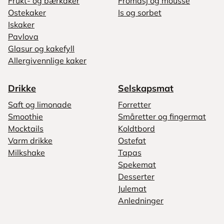
Frukt- og bærkaker
Fromasj og mousse
Ostekaker
Is og sorbet
Iskaker
Pavlova
Glasur og kakefyll
Allergivennlige kaker
Drikke
Selskapsmat
Saft og limonade
Forretter
Smoothie
Småretter og fingermat
Mocktails
Koldtbord
Varm drikke
Ostefat
Milkshake
Tapas
Spekemat
Desserter
Julemat
Anledninger