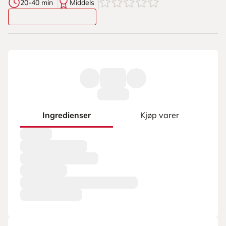
0
av
5
stjerner
20-40 min
Middels
Ingredienser
Kjøp varer