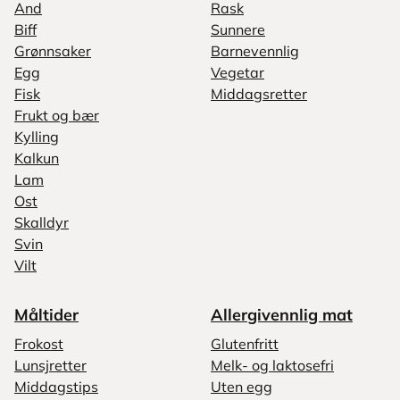
And
Rask
Biff
Sunnere
Grønnsaker
Barnevennlig
Egg
Vegetar
Fisk
Middagsretter
Frukt og bær
Kylling
Kalkun
Lam
Ost
Skalldyr
Svin
Vilt
Måltider
Allergivennlig mat
Frokost
Glutenfritt
Lunsjretter
Melk- og laktosefri
Middagstips
Uten egg