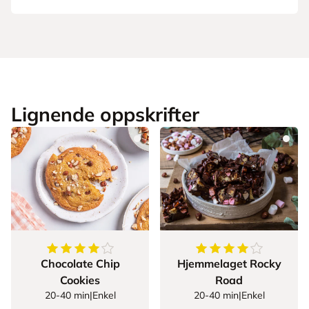
Lignende oppskrifter
4.393501805054152
av
5
stjerner
4.230769230769231
Chocolate Chip
Hjemmelaget Rocky
Cookies
Road
20-40 min
|
Enkel
20-40 min
|
Enkel