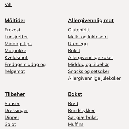
Vilt
Måltider
Allergivennlig mat
Frokost
Glutenfritt
Lunsjretter
Melk- og laktosefri
Middagstips
Uten egg
Matpakke
Bakst
Kveldsmat
Allergivennlige kaker
Fredagsmiddag og
Middag og tilbehør
helgemat
Snacks og søtsaker
Allergivennlige julekaker
Tilbehør
Bakst
Sauser
Brød
Dressinger
Rundstykker
Dipper
Søt gjærbakst
Salat
Muffins