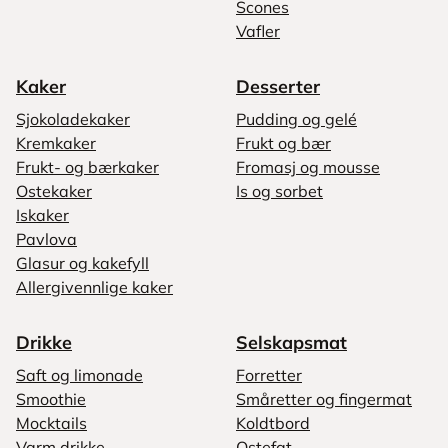
Scones
Vafler
Kaker
Desserter
Sjokoladekaker
Pudding og gelé
Kremkaker
Frukt og bær
Frukt- og bærkaker
Fromasj og mousse
Ostekaker
Is og sorbet
Iskaker
Pavlova
Glasur og kakefyll
Allergivennlige kaker
Drikke
Selskapsmat
Saft og limonade
Forretter
Smoothie
Småretter og fingermat
Mocktails
Koldtbord
Varm drikke
Ostefat