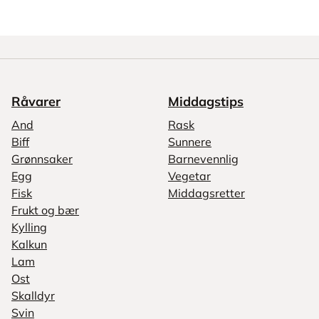
Råvarer
Middagstips
And
Rask
Biff
Sunnere
Grønnsaker
Barnevennlig
Egg
Vegetar
Fisk
Middagsretter
Frukt og bær
Kylling
Kalkun
Lam
Ost
Skalldyr
Svin