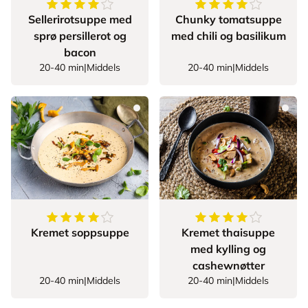
4.588235294117647
av
5
stjerner
4.7
av
5
stjerner
Sellerirotsuppe med
Chunky tomatsuppe
sprø persillerot og
med chili og basilikum
bacon
20-40 min
|
Middels
20-40 min
|
Middels
4.520833333333333
av
5
stjerner
4.7
av
5
stjerner
Kremet soppsuppe
Kremet thaisuppe
med kylling og
cashewnøtter
20-40 min
|
Middels
20-40 min
|
Middels