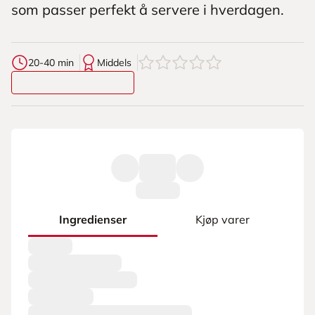
som passer perfekt å servere i hverdagen.
0
av
5
stjerner
20-40 min
Middels
Ingredienser
Kjøp varer