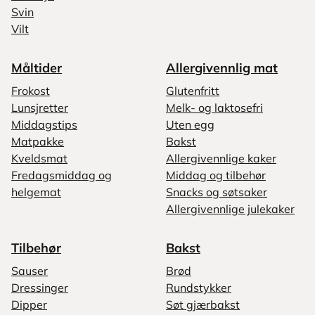
Svin
Vilt
Måltider
Allergivennlig mat
Frokost
Glutenfritt
Lunsjretter
Melk- og laktosefri
Middagstips
Uten egg
Matpakke
Bakst
Kveldsmat
Allergivennlige kaker
Fredagsmiddag og
Middag og tilbehør
helgemat
Snacks og søtsaker
Allergivennlige julekaker
Tilbehør
Bakst
Sauser
Brød
Dressinger
Rundstykker
Dipper
Søt gjærbakst