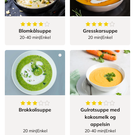
4.247058823529412
av
5
stjerner
4.347826086956521
Blomkålsuppe
Gresskarsuppe
20-40 min
|
Enkel
20 min
|
Enkel
3.8285714285714287
av
5
stjerner
3.25
av
5
stjerner
Brokkolisuppe
Gulrotsuppe med
kokosmelk og
appelsin
20 min
|
Enkel
20-40 min
|
Enkel