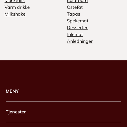
Mocktails
Koldtbord
Varm drikke
Ostefat
Milkshake
Tapas
Spekemat
Desserter
Julemat
Anledninger
MENY
Tjenester