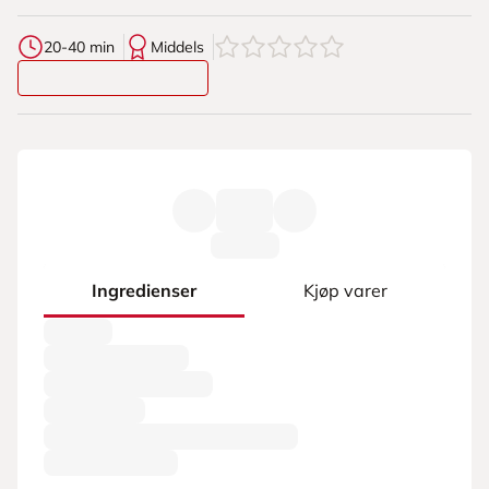
0
av
5
stjerner
20-40 min
Middels
Ingredienser
Kjøp varer