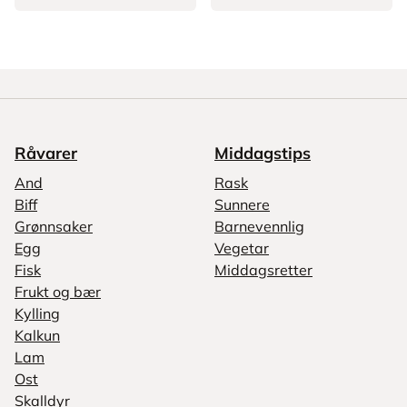
Råvarer
Middagstips
And
Rask
Biff
Sunnere
Grønnsaker
Barnevennlig
Egg
Vegetar
Fisk
Middagsretter
Frukt og bær
Kylling
Kalkun
Lam
Ost
Skalldyr