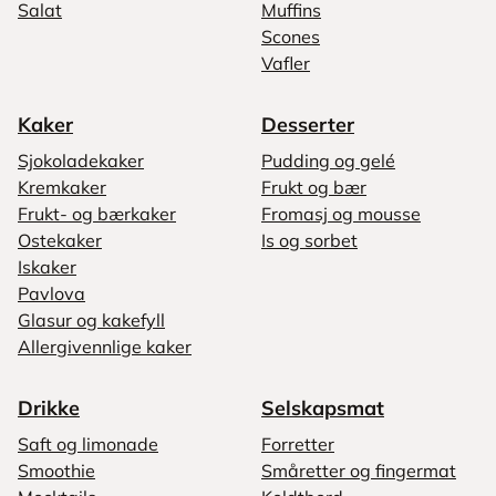
Salat
Muffins
Scones
Vafler
Kaker
Desserter
Sjokoladekaker
Pudding og gelé
Kremkaker
Frukt og bær
Frukt- og bærkaker
Fromasj og mousse
Ostekaker
Is og sorbet
Iskaker
Pavlova
Glasur og kakefyll
Allergivennlige kaker
Drikke
Selskapsmat
Saft og limonade
Forretter
Smoothie
Småretter og fingermat