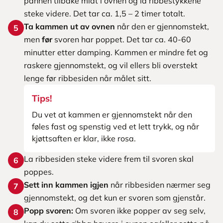
pannen tilbake midt i ovnen og la ribbestykkene
steke videre. Det tar ca. 1,5 – 2 timer totalt.
Ta kammen ut av ovnen
når den er gjennomstekt,
5
men
før
svoren har poppet. Det tar ca. 40-60
minutter etter damping. Kammen er mindre fet og
raskere gjennomstekt, og vil ellers bli overstekt
lenge før ribbesiden når målet sitt.
Tips!
Du vet at kammen er gjennomstekt når den
føles fast og spenstig ved et lett trykk, og når
kjøttsaften er klar, ikke rosa.
La ribbesiden steke videre frem til svoren skal
6
poppes.
Sett inn kammen igjen
når ribbesiden nærmer seg
7
gjennomstekt, og det kun er svoren som gjenstår.
Popp svoren:
Om svoren ikke popper av seg selv,
8