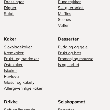
Dressinger
Rundstykker
Dipper
Søt gjærbakst
Salat
Muffins
Scones
Vafler
Kaker
Desserter
Sjokoladekaker
Pudding og gelé
Kremkaker
Frukt og bær
Frukt- og bærkaker
Fromasj og mousse
Ostekaker
Is og sorbet
Iskaker
Pavlova
Glasur og kakefyll
Allergivennlige kaker
Drikke
Selskapsmat
Saft og limonade
Forretter