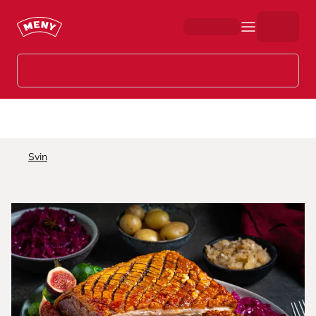
Hopp til hovedinnhold
Svin