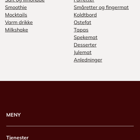
Smoothie
Småretter og fingermat
Mocktails
Koldtbord
Varm drikke
Ostefat
Milkshake
Tapas
Spekemat
Desserter
Julemat
Anledninger
MENY
Tjenester