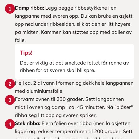
Damp ribba:
Legg begge ribbestykkene i en
1
langpanne med svoren opp. Du kan bruke en asjett
opp ned under ribbesiden, slik at den er litt høyere
på midten. Kammen kan støttes opp med baller av
folie.
Tips!
Det er viktig at det smeltede fettet får renne av
ribben for at svoren skal bli sprø.
Hell ca. 2 dl vann i formen og dekk hele langpannen
2
med aluminiumsfolie.
Forvarm ovnen til 230 grader. Sett langpannen
3
midt i ovnen og damp i ca. 45 minutter. Nå "blåser"
ribba seg litt opp og svoren spriker.
Stek ribba:
Fjern folien over ribba (men la asjetten
4
ligge) og reduser temperaturen til 200 grader. Sett