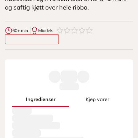
og saftig kjøtt over hele ribba.
0
av
5
stjerner
60+ min
Middels
Ingredienser
Kjøp varer