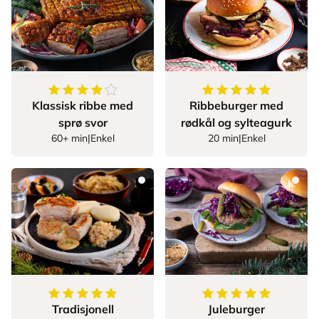
4.365853658536586
av
5
stjerner
5
av
5
stjerner
Klassisk ribbe med
Ribbeburger med
sprø svor
rødkål og sylteagurk
60+ min
|
Enkel
20 min
|
Enkel
5
av
5
stjerner
5
av
5
stjerner
Tradisjonell
Juleburger