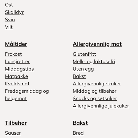
Ost
Skalldyr
Svin
Vilt
Måltider
Allergivennlig mat
Frokost
Glutenfritt
Lunsjretter
Melk- og laktosefri
Middagstips
Uten egg
Matpakke
Bakst
Kveldsmat
Allergivennlige kaker
Fredagsmiddag og
Middag og tilbehør
helgemat
Snacks og søtsaker
Allergivennlige julekaker
Tilbehør
Bakst
Sauser
Brød