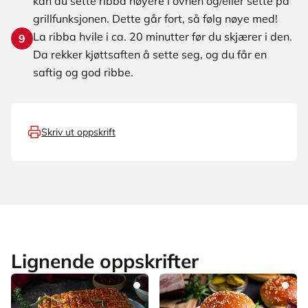
kan du sette ribba høyere i ovnen og/eller sette på
grillfunksjonen. Dette går fort, så følg nøye med!
La ribba hvile i ca. 20 minutter før du skjærer i den.
9
Da rekker kjøttsaften å sette seg, og du får en
saftig og god ribbe.
Skriv ut oppskrift
Lignende oppskrifter