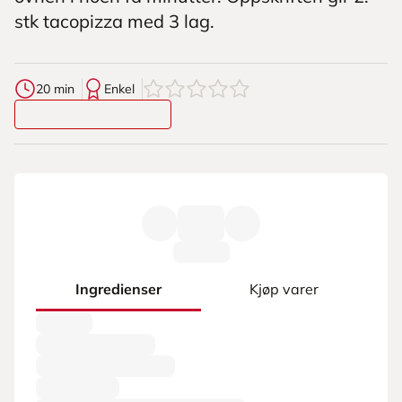
stk tacopizza med 3 lag.
0
av
5
stjerner
20 min
Enkel
Ingredienser
Kjøp varer