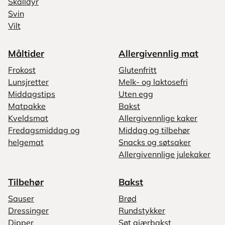
Skalldyr
Svin
Vilt
Måltider
Allergivennlig mat
Frokost
Glutenfritt
Lunsjretter
Melk- og laktosefri
Middagstips
Uten egg
Matpakke
Bakst
Kveldsmat
Allergivennlige kaker
Fredagsmiddag og
Middag og tilbehør
helgemat
Snacks og søtsaker
Allergivennlige julekaker
Tilbehør
Bakst
Sauser
Brød
Dressinger
Rundstykker
Dipper
Søt gjærbakst