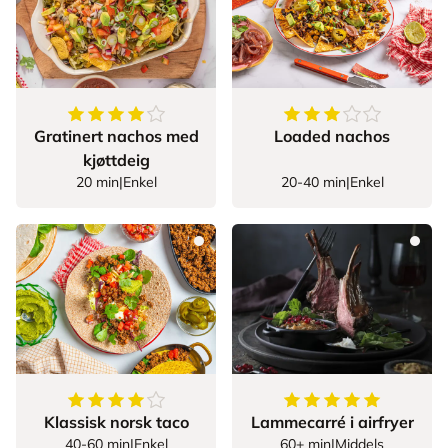
4.305555555555555
av
5
stjerner
3.789473684210526
Gratinert nachos med
Loaded nachos
kjøttdeig
20 min
|
Enkel
20-40 min
|
Enkel
4.065217391304348
av
5
stjerner
5
av
5
stjerner
Klassisk norsk taco
Lammecarré i airfryer
40-60 min
|
Enkel
60+ min
|
Middels