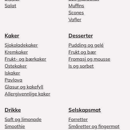
Salat
Muffins
Scones
Vafler
Kaker
Desserter
Sjokoladekaker
Pudding og gelé
Kremkaker
Frukt og bær
Frukt- og bærkaker
Fromasj og mousse
Ostekaker
Is og sorbet
Iskaker
Pavlova
Glasur og kakefyll
Allergivennlige kaker
Drikke
Selskapsmat
Saft og limonade
Forretter
Smoothie
Småretter og fingermat