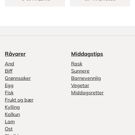
Råvarer
Middagstips
And
Rask
Biff
Sunnere
Grønnsaker
Barnevennlig
Egg
Vegetar
Fisk
Middagsretter
Frukt og bær
Kylling
Kalkun
Lam
Ost