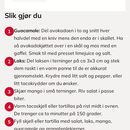
Slik gjør du
Guacamole:
Del avokadoen i to og snitt hver
1
halvdel med en kniv mens den enda er i skallet. Ha
så avokadokjøttet over i en skål og mos med en
gaffel. Smak til med presset limejuice og salt.
Laks:
Del laksen i terninger på ca 3x3 cm og stek
2
dem raskt i en varm panne til de er akkurat
gjennomstekt. Krydre med litt salt og pepper, eller
litt tacokrydder om du ønsker.
Skjær mango i små terninger. Riv salat i passe
3
biter.
Varm tacoskjell eller tortillas på rist midt i ovnen.
4
De trenger ca to minutter på 150 grader.
Fyll skjell eller tortilla med salat, laks, mango,
5
guacamole og granateplekjerner.