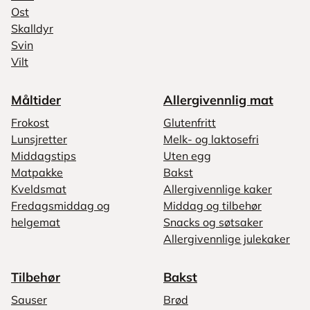
Ost
Skalldyr
Svin
Vilt
Måltider
Allergivennlig mat
Frokost
Glutenfritt
Lunsjretter
Melk- og laktosefri
Middagstips
Uten egg
Matpakke
Bakst
Kveldsmat
Allergivennlige kaker
Fredagsmiddag og
Middag og tilbehør
helgemat
Snacks og søtsaker
Allergivennlige julekaker
Tilbehør
Bakst
Sauser
Brød