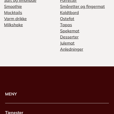
Saft og limonade
Forretter
Smoothie
Småretter og fingermat
Mocktails
Koldtbord
Varm drikke
Ostefat
Milkshake
Tapas
Spekemat
Desserter
Julemat
Anledninger
MENY
Tjenester