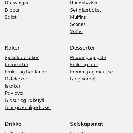
Dressinger
Rundstykker
Dipper
Søt gjærbakst
Salat
Muffins
Scones
Vafler
Kaker
Desserter
Sjokoladekaker
Pudding og gelé
Kremkaker
Frukt og bær
Frukt- og bærkaker
Fromasj og mousse
Ostekaker
Is og sorbet
Iskaker
Pavlova
Glasur og kakefyll
Allergivennlige kaker
Drikke
Selskapsmat