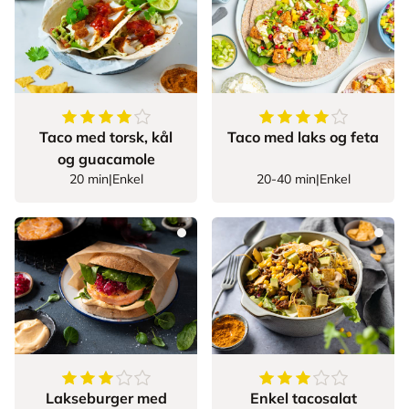
4.75
av
5
stjerner
4.538461538461538
Taco med torsk, kål
Taco med laks og feta
og guacamole
20 min
|
Enkel
20-40 min
|
Enkel
3.7
av
5
stjerner
3.363636363636363
Lakseburger med
Enkel tacosalat