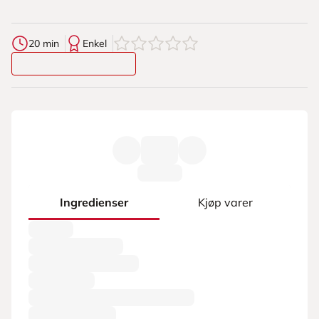
0
av
5
stjerner
20 min
Enkel
Ingredienser
Kjøp varer