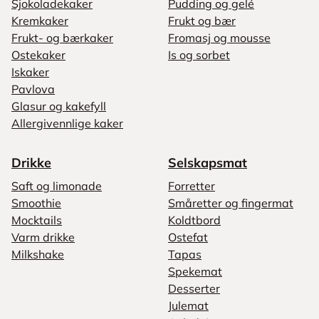
Sjokoladekaker
Pudding og gelé
Kremkaker
Frukt og bær
Frukt- og bærkaker
Fromasj og mousse
Ostekaker
Is og sorbet
Iskaker
Pavlova
Glasur og kakefyll
Allergivennlige kaker
Drikke
Selskapsmat
Saft og limonade
Forretter
Smoothie
Småretter og fingermat
Mocktails
Koldtbord
Varm drikke
Ostefat
Milkshake
Tapas
Spekemat
Desserter
Julemat