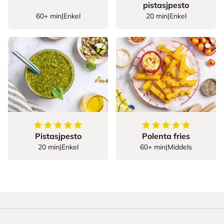
pistasjpesto
60+ min
|
Enkel
20 min
|
Enkel
5
av
5
stjerner
5
av
5
stjerner
Pistasjpesto
Polenta fries
20 min
|
Enkel
60+ min
|
Middels