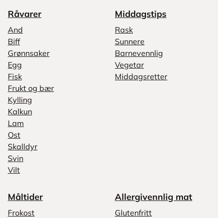
Råvarer
Middagstips
And
Rask
Biff
Sunnere
Grønnsaker
Barnevennlig
Egg
Vegetar
Fisk
Middagsretter
Frukt og bær
Kylling
Kalkun
Lam
Ost
Skalldyr
Svin
Vilt
Måltider
Allergivennlig mat
Frokost
Glutenfritt