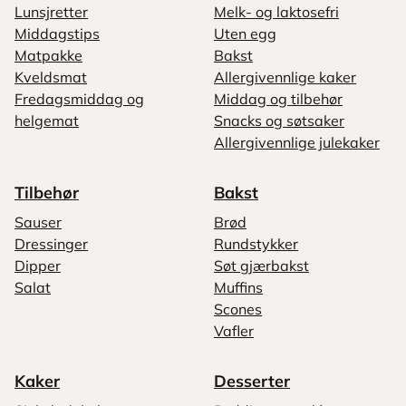
Lunsjretter
Melk- og laktosefri
Middagstips
Uten egg
Matpakke
Bakst
Kveldsmat
Allergivennlige kaker
Fredagsmiddag og
Middag og tilbehør
helgemat
Snacks og søtsaker
Allergivennlige julekaker
Tilbehør
Bakst
Sauser
Brød
Dressinger
Rundstykker
Dipper
Søt gjærbakst
Salat
Muffins
Scones
Vafler
Kaker
Desserter