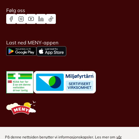
Følg oss
Last ned MENY-appen
På denne nettsiden benytter vi informasjonskapsler. Les mer om
vår