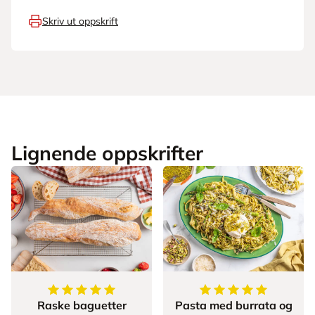
Skriv ut oppskrift
Lignende oppskrifter
5
av
5
stjerner
5
av
5
stjerner
Raske baguetter
Pasta med burrata og