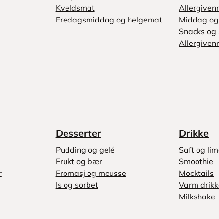
Kveldsmat
Allergiven
Fredagsmiddag og helgemat
Middag og 
Snacks og 
Allergivenn
Desserter
Drikke
Pudding og gelé
Saft og li
Frukt og bær
Smoothie
r
Fromasj og mousse
Mocktails
Is og sorbet
Varm drikk
Milkshake