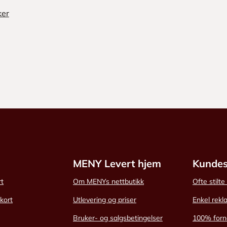
ker
MENY Levert hjem
Kundes
rt
Om MENYs nettbutikk
Ofte stilt
skort
Utlevering og priser
Enkel rekl
Bruker- og salgsbetingelser
100% forn