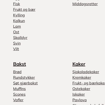
Fisk
Middagsretter
Frukt og bær
Kylling
Kalkun
Lam
Ost
Skalldyr
Svin
Vilt
Bakst
Kaker
Brød
Sjokoladekaker
Rundstykker
Kremkaker
Søt gjærbakst
Frukt- og bærkake
Muffins
Ostekaker
Scones
Iskaker
Vafler
Pavlova