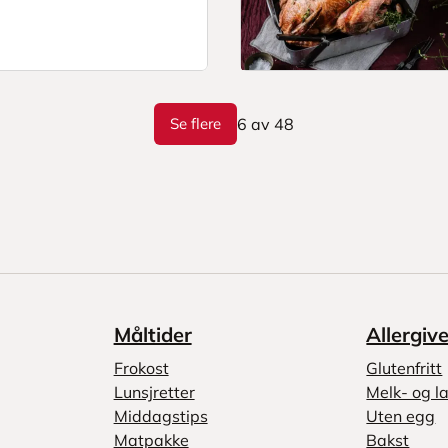
Se flere
6
av
48
Måltider
Allergiv
Frokost
Glutenfritt
Lunsjretter
Melk- og la
Middagstips
Uten egg
Matpakke
Bakst