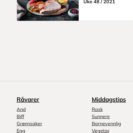
Uke 48
/
2021
Råvarer
Middagstips
And
Rask
Biff
Sunnere
Grønnsaker
Barnevennlig
Egg
Vegetar