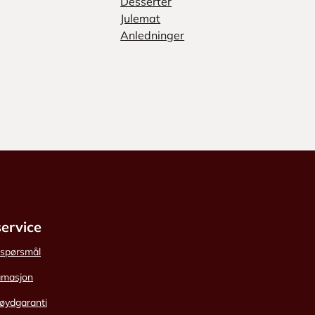
Desserter
Julemat
Anledninger
ervice
e spørsmål
amasjon
øydgaranti