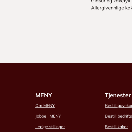
Glasur og kakefyll
Allergivennlige ka
MENY
Tjenester
Om MENY
Bestill gaveko
Jobbe i MENY
Bestill bedrift
Ledige stillinger
Bestill kaker