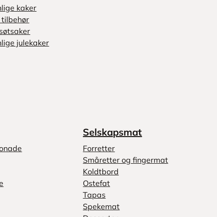
nlige kaker
tilbehør
søtsaker
lige julekaker
Selskapsmat
monade
Forretter
Småretter og fingermat
Koldtbord
e
Ostefat
Tapas
Spekemat