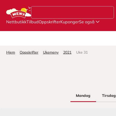
Hopp til hovedinnhold
Nettbutikk
Tilbud
Oppskrifter
Kuponger
Se også
Hjem
Oppskrifter
Ukemeny
2021
Uke 31
Mandag
Tirsdag