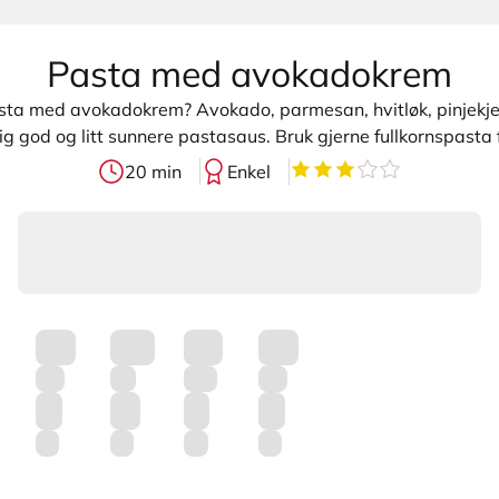
Pasta med avokadokrem
ta med avokadokrem? Avokado, parmesan, hvitløk, pinjekjern
ig god og litt sunnere pastasaus. Bruk gjerne fullkornspasta 
3.5
av
5
stjerner
20 min
Enkel
L
a
s
t
e
r
p
r