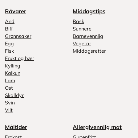
Råvarer
Middagstips
And
Rask
Biff
Sunnere
Grønnsaker
Barnevennlig
Egg
Vegetar
Fisk
Middagsretter
Frukt og bær
Kylling
Kalkun
Lam
Ost
Skalldyr
Svin
Vilt
Måltider
Allergivennlig mat
Frokost
Glutenfritt