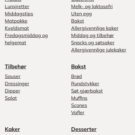
Lunsjretter
Melk- og laktosefri
Middagstips
Uten egg
Matpakke
Bakst
Kveldsmat
Allergivennlige kaker
Fredagsmiddag og
Middag og tilbehør
helgemat
Snacks og søtsaker
Allergivennlige julekaker
Tilbehør
Bakst
Sauser
Brød
Dressinger
Rundstykker
Dipper
Søt gjærbakst
Salat
Muffins
Scones
Vafler
Kaker
Desserter