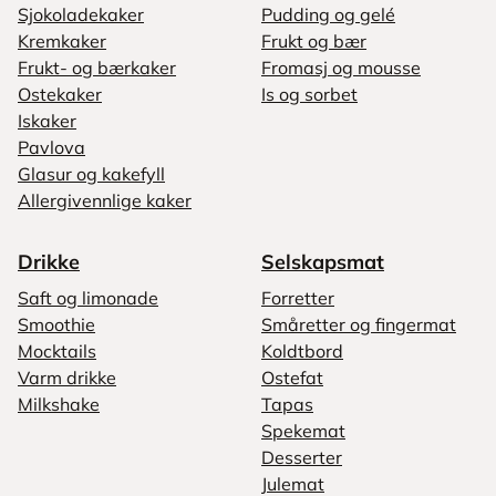
Sjokoladekaker
Pudding og gelé
Kremkaker
Frukt og bær
Frukt- og bærkaker
Fromasj og mousse
Ostekaker
Is og sorbet
Iskaker
Pavlova
Glasur og kakefyll
Allergivennlige kaker
Drikke
Selskapsmat
Saft og limonade
Forretter
Smoothie
Småretter og fingermat
Mocktails
Koldtbord
Varm drikke
Ostefat
Milkshake
Tapas
Spekemat
Desserter
Julemat