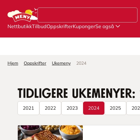
Hopp til hovedinnhold
Nettbutikk
Tilbud
Oppskrifter
Kuponger
Se også
Hjem
Oppskrifter
Ukemeny
2024
Tidligere ukemenyer:
2021
2022
2023
2024
2025
202