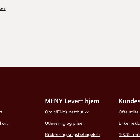
ker
MENY Levert hjem
Kundes
rt
Om MENYs nettbutikk
Ofte stilt
skort
Utlevering og priser
Enkel rekl
Bruker- og salgsbetingelser
100% forn