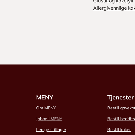
Glasur og kakefyll
Allergivennlige ka
MENY
Tjenester
Om MENY
Bestill gaveko
Jobbe i MENY
Bestill bedrift
Ledige stillinger
Bestill kaker