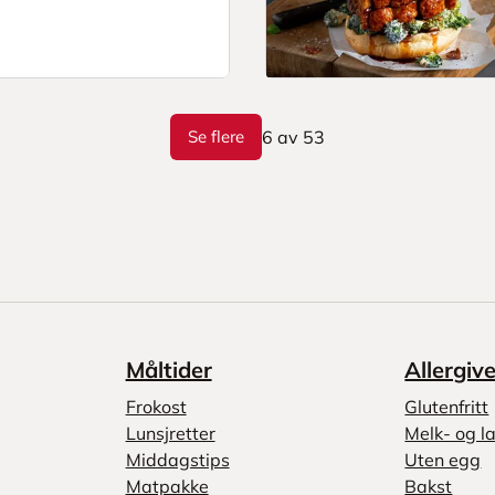
Se flere
6
av
53
Måltider
Allergiv
Frokost
Glutenfritt
Lunsjretter
Melk- og la
Middagstips
Uten egg
Matpakke
Bakst