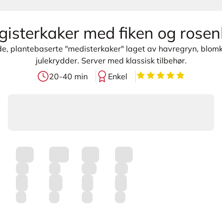
gisterkaker med fiken og rosen
, plantebaserte "medisterkaker" laget av havregryn, blomkå
julekrydder. Server med klassisk tilbehør.
5
av
5
stjerner
20-40 min
Enkel
L
a
s
t
e
r
p
r