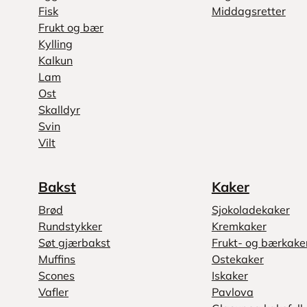
Fisk
Middagsretter
Frukt og bær
Kylling
Kalkun
Lam
Ost
Skalldyr
Svin
Vilt
Bakst
Kaker
Brød
Sjokoladekaker
Rundstykker
Kremkaker
Søt gjærbakst
Frukt- og bærkake
Muffins
Ostekaker
Scones
Iskaker
Vafler
Pavlova