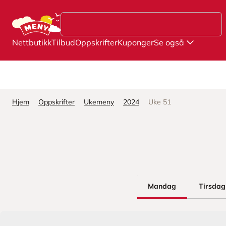
Hopp til hovedinnhold
Nettbutikk
Tilbud
Oppskrifter
Kuponger
Se også
Hjem
Oppskrifter
Ukemeny
2024
Uke 51
Mandag
Tirsdag