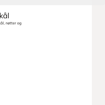
kål
l, nøtter og