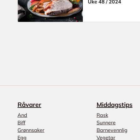
Uke 48
/
2024
Råvarer
Middagstips
And
Rask
Biff
Sunnere
Grønnsaker
Barnevennlig
Egg
Vegetar