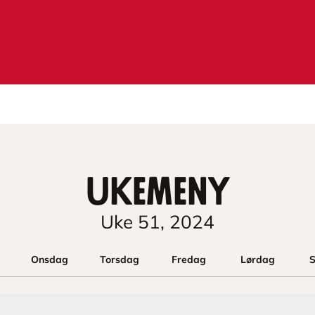
Ukemeny
Uke
51
,
2024
Onsdag
Torsdag
Fredag
Lørdag