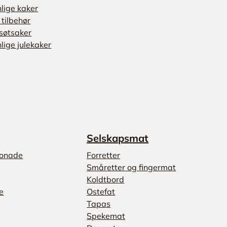
nlige kaker
tilbehør
søtsaker
lige julekaker
Selskapsmat
monade
Forretter
Småretter og fingermat
Koldtbord
e
Ostefat
Tapas
Spekemat