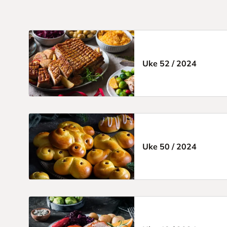
Uke 52
/
2024
Uke 50
/
2024