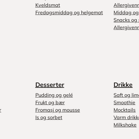
Kveldsmat
Allergiven
Fredagsmiddag og helgemat
Middag og 
Snacks og 
Allergivenn
Desserter
Drikke
Pudding og gelé
Saft og li
Frukt og bær
Smoothie
r
Fromasj og mousse
Mocktails
Is og sorbet
Varm drikk
Milkshake