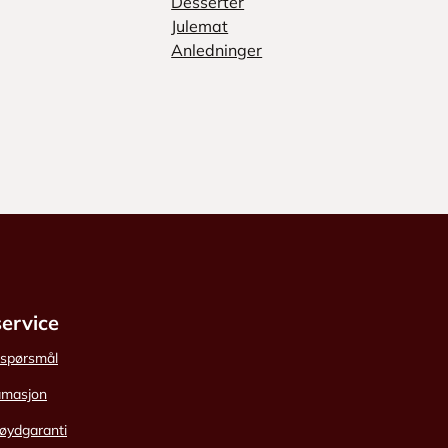
Desserter
Julemat
Anledninger
ervice
e spørsmål
amasjon
øydgaranti