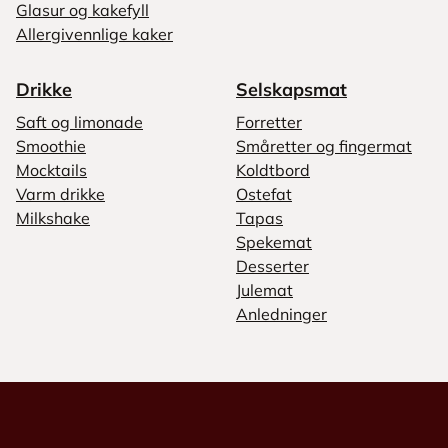
Glasur og kakefyll
Allergivennlige kaker
Drikke
Selskapsmat
Saft og limonade
Forretter
Smoothie
Småretter og fingermat
Mocktails
Koldtbord
Varm drikke
Ostefat
Milkshake
Tapas
Spekemat
Desserter
Julemat
Anledninger