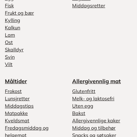
Fisk
Middagsretter
Frukt og bær
Kylling
Kalkun
Lam
Ost
Skalldyr
Svin
Vilt
Måltider
Allergivennlig mat
Frokost
Glutenfritt
Lunsjretter
Melk- og laktosefri
Middagstips
Uten egg
Matpakke
Bakst
Kveldsmat
Allergivennlige kaker
Fredagsmiddag og
Middag og tilbehør
helgemat
Snacks og søtsaker