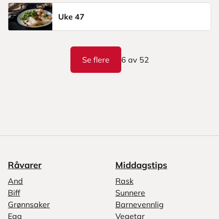
Uke 47
Se flere
6
av
52
Råvarer
Middagstips
And
Rask
Biff
Sunnere
Grønnsaker
Barnevennlig
Egg
Vegetar