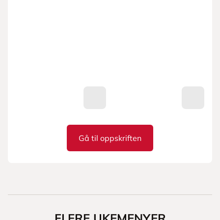
Gå til oppskriften
Potet- og purreløksuppe
FLERE UKEMENYER