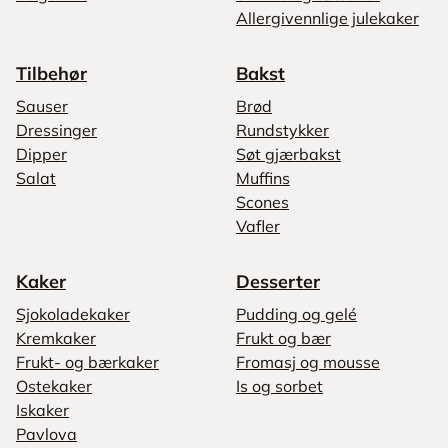
Allergivennlige julekaker
Tilbehør
Bakst
Sauser
Brød
Dressinger
Rundstykker
Dipper
Søt gjærbakst
Salat
Muffins
Scones
Vafler
Kaker
Desserter
Sjokoladekaker
Pudding og gelé
Kremkaker
Frukt og bær
Frukt- og bærkaker
Fromasj og mousse
Ostekaker
Is og sorbet
Iskaker
Pavlova