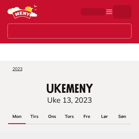
Hopp til hovedinnhold
2023
Ukemeny
Uke
13
,
2023
Man
Tirs
Ons
Tors
Fre
Lør
Søn