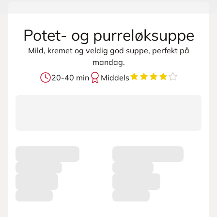
Potet- og purreløksuppe
Mild, kremet og veldig god suppe, perfekt på
mandag.
4
av
5
stjerner
20-40 min
Middels
L
a
s
t
e
r
p