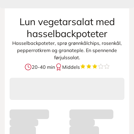
Lun vegetarsalat med
hasselbackpoteter
Hasselbackpoteter, sprø grønnkålchips, rosenkål,
pepperrotkrem og granateple. En spennende
førjulssalat.
3.875
av
5
stjerner
20-40 min
Middels
L
a
s
t
e