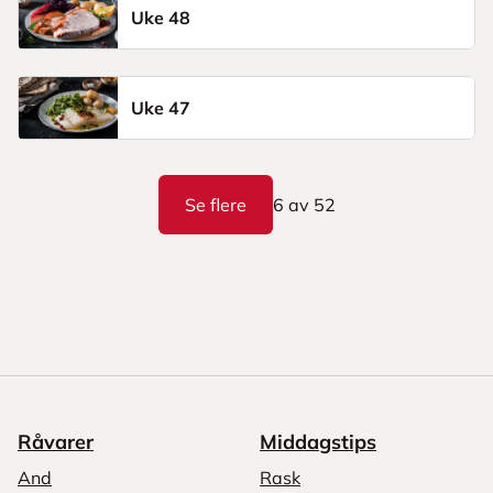
Uke 48
Uke 47
Se flere
6
av
52
Råvarer
Middagstips
And
Rask