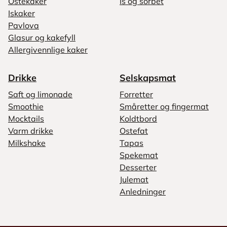
Ostekaker
Is og sorbet
Iskaker
Pavlova
Glasur og kakefyll
Allergivennlige kaker
Drikke
Selskapsmat
Saft og limonade
Forretter
Smoothie
Småretter og fingermat
Mocktails
Koldtbord
Varm drikke
Ostefat
Milkshake
Tapas
Spekemat
Desserter
Julemat
Anledninger