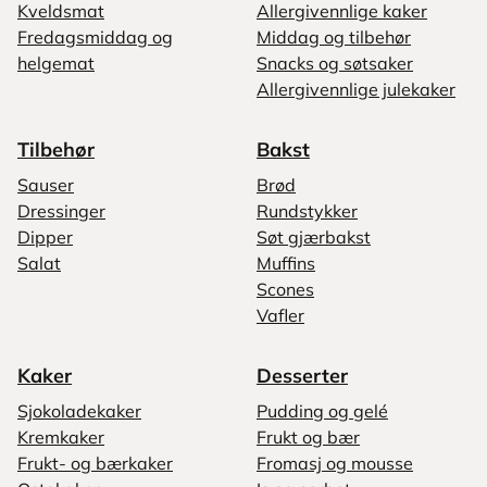
Kveldsmat
Allergivennlige kaker
Fredagsmiddag og
Middag og tilbehør
helgemat
Snacks og søtsaker
Allergivennlige julekaker
Tilbehør
Bakst
Sauser
Brød
Dressinger
Rundstykker
Dipper
Søt gjærbakst
Salat
Muffins
Scones
Vafler
Kaker
Desserter
Sjokoladekaker
Pudding og gelé
Kremkaker
Frukt og bær
Frukt- og bærkaker
Fromasj og mousse