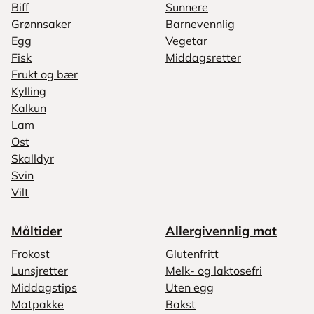
Biff
Sunnere
Grønnsaker
Barnevennlig
Egg
Vegetar
Fisk
Middagsretter
Frukt og bær
Kylling
Kalkun
Lam
Ost
Skalldyr
Svin
Vilt
Måltider
Allergivennlig mat
Frokost
Glutenfritt
Lunsjretter
Melk- og laktosefri
Middagstips
Uten egg
Matpakke
Bakst