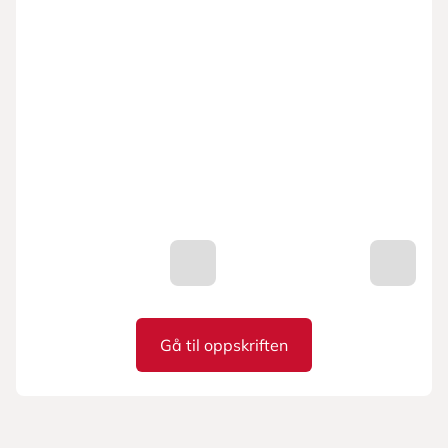
Gå til oppskriften
Lun vegetarsalat med hassel