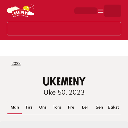
Hopp til hovedinnhold
2023
Ukemeny
Uke
50
,
2023
Man
Tirs
Ons
Tors
Fre
Lør
Søn
Bakst