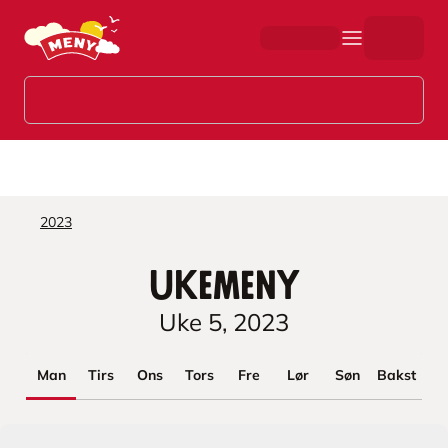
Hopp til hovedinnhold
2023
Ukemeny
Uke
5
,
2023
Man
Tirs
Ons
Tors
Fre
Lør
Søn
Bakst