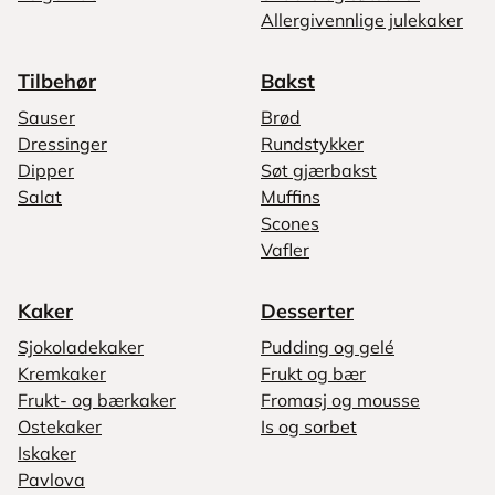
Allergivennlige julekaker
Tilbehør
Bakst
Sauser
Brød
Dressinger
Rundstykker
Dipper
Søt gjærbakst
Salat
Muffins
Scones
Vafler
Kaker
Desserter
Sjokoladekaker
Pudding og gelé
Kremkaker
Frukt og bær
Frukt- og bærkaker
Fromasj og mousse
Ostekaker
Is og sorbet
Iskaker
Pavlova