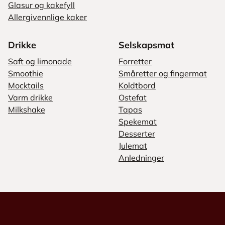
Glasur og kakefyll
Allergivennlige kaker
Drikke
Selskapsmat
Saft og limonade
Forretter
Smoothie
Småretter og fingermat
Mocktails
Koldtbord
Varm drikke
Ostefat
Milkshake
Tapas
Spekemat
Desserter
Julemat
Anledninger