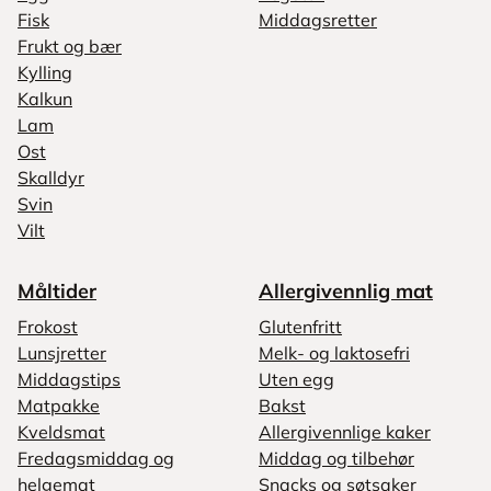
Fisk
Middagsretter
Frukt og bær
Kylling
Kalkun
Lam
Ost
Skalldyr
Svin
Vilt
Måltider
Allergivennlig mat
Frokost
Glutenfritt
Lunsjretter
Melk- og laktosefri
Middagstips
Uten egg
Matpakke
Bakst
Kveldsmat
Allergivennlige kaker
Fredagsmiddag og
Middag og tilbehør
helgemat
Snacks og søtsaker