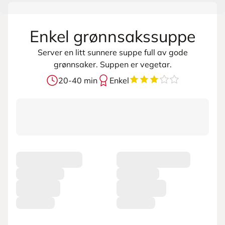
Enkel grønnsakssuppe
Server en litt sunnere suppe full av gode
grønnsaker. Suppen er vegetar.
3.6
av
5
stjerner
20-40 min
Enkel
L
a
s
t
e
r
p