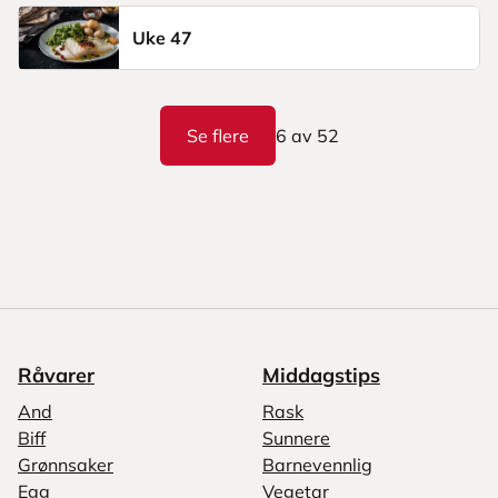
Uke 47
Se flere
6
av
52
Råvarer
Middagstips
And
Rask
Biff
Sunnere
Grønnsaker
Barnevennlig
Egg
Vegetar