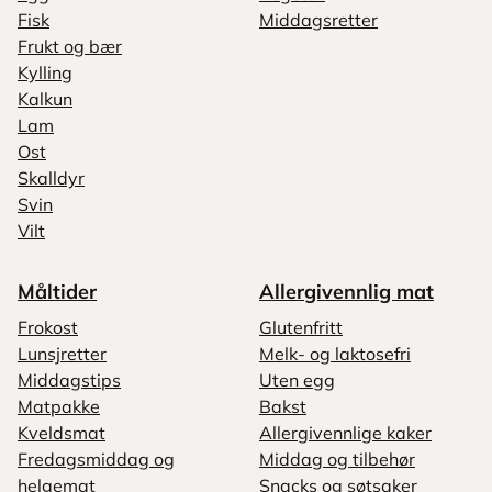
Fisk
Middagsretter
Frukt og bær
Kylling
Kalkun
Lam
Ost
Skalldyr
Svin
Vilt
Måltider
Allergivennlig mat
Frokost
Glutenfritt
Lunsjretter
Melk- og laktosefri
Middagstips
Uten egg
Matpakke
Bakst
Kveldsmat
Allergivennlige kaker
Fredagsmiddag og
Middag og tilbehør
helgemat
Snacks og søtsaker