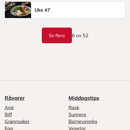
Uke 47
Se flere
6
av
52
Råvarer
Middagstips
And
Rask
Biff
Sunnere
Grønnsaker
Barnevennlig
Egg
Vegetar