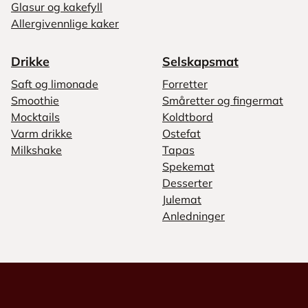
Glasur og kakefyll
Allergivennlige kaker
Drikke
Selskapsmat
Saft og limonade
Forretter
Smoothie
Småretter og fingermat
Mocktails
Koldtbord
Varm drikke
Ostefat
Milkshake
Tapas
Spekemat
Desserter
Julemat
Anledninger