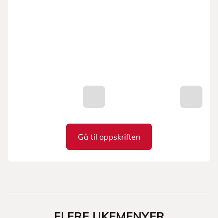
Gå til oppskriften
Sprø tofu wrap
FLERE UKEMENYER