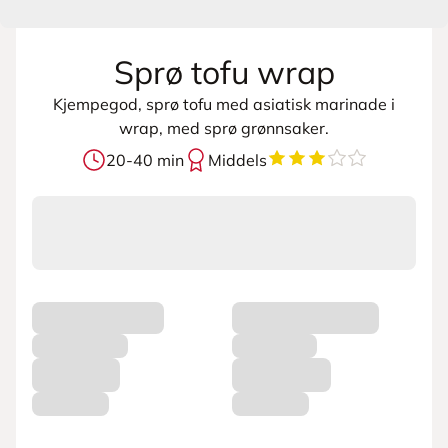
Sprø tofu wrap
Kjempegod, sprø tofu med asiatisk marinade i
wrap, med sprø grønnsaker.
3.8
av
5
stjerner
20-40 min
Middels
L
a
s
t
e
r
p