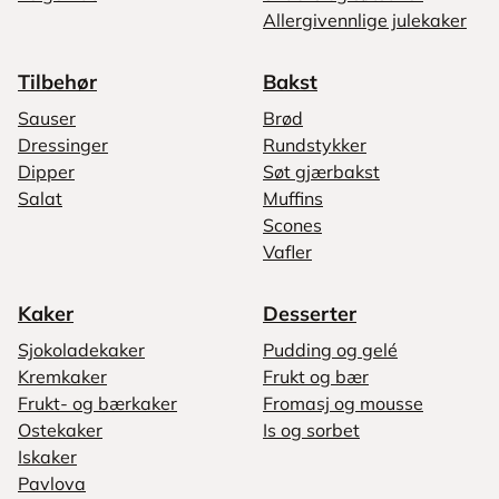
Allergivennlige julekaker
Tilbehør
Bakst
Sauser
Brød
Dressinger
Rundstykker
Dipper
Søt gjærbakst
Salat
Muffins
Scones
Vafler
Kaker
Desserter
Sjokoladekaker
Pudding og gelé
Kremkaker
Frukt og bær
Frukt- og bærkaker
Fromasj og mousse
Ostekaker
Is og sorbet
Iskaker
Pavlova