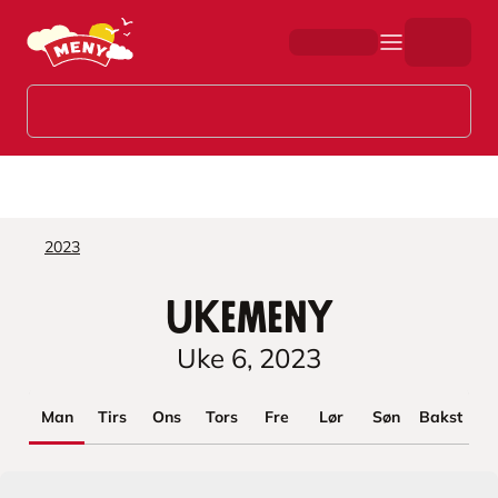
Hopp til hovedinnhold
2023
Ukemeny
Uke
6
,
2023
Man
Tirs
Ons
Tors
Fre
Lør
Søn
Bakst