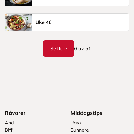
Uke 46
Se flere
6
av
51
Råvarer
Middagstips
And
Rask
Biff
Sunnere