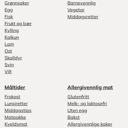
Grønnsaker
Barnevennlig
Egg
Vegetar
Fisk
Middagsretter
Frukt og bær
Kylling
Kalkun
Lam
Ost
Skalldyr
Svin
Vilt
Måltider
Allergivennlig mat
Frokost
Glutenfritt
Lunsjretter
Melk- og laktosefri
Middagstips
Uten egg
Matpakke
Bakst
Kveldsmat
Allergivennlige kaker