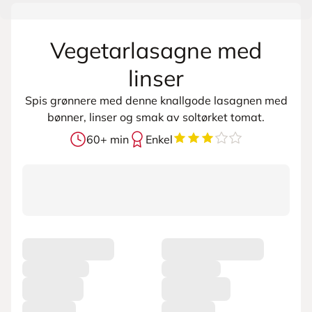
Vegetarlasagne med
linser
Spis grønnere med denne knallgode lasagnen med
bønner, linser og smak av soltørket tomat.
3.8620689655172415
av
60+ min
Enkel
L
a
s
t
e
r