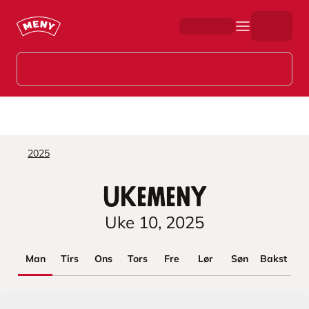
Hopp til hovedinnhold
2025
Ukemeny
Uke
10
,
2025
Man
Tirs
Ons
Tors
Fre
Lør
Søn
Bakst