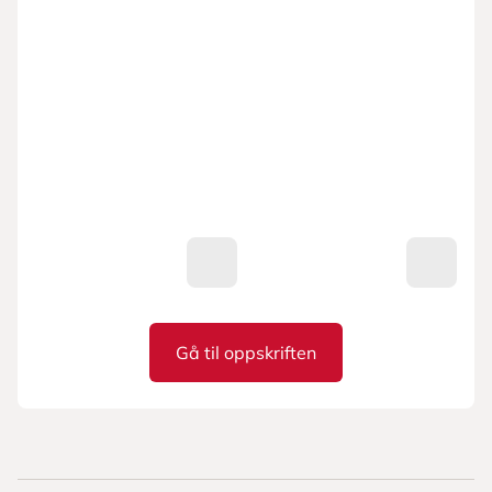
Gå til oppskriften
Vegetarlasagne med linser