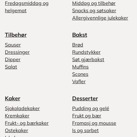
Fredagsmiddag og
Middag og tilbehør
helgemat
Snacks og søtsaker
Allergivennlige julekaker
Tilbehør
Bakst
Sauser
Brød
Dressinger
Rundstykker
Dipper
Søt gjærbakst
Salat
Muffins
Scones
Vafler
Kaker
Desserter
Sjokoladekaker
Pudding og gelé
Kremkaker
Frukt og bær
Frukt- og bærkaker
Fromasj og mousse
Ostekaker
Is og sorbet