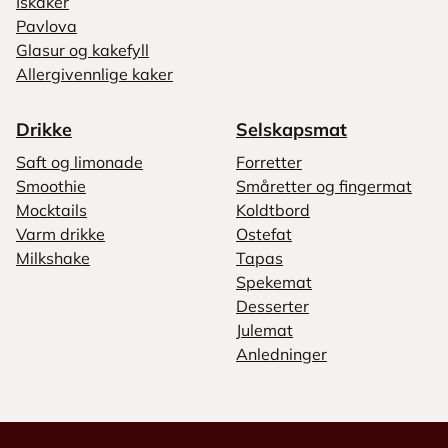
Iskaker
Pavlova
Glasur og kakefyll
Allergivennlige kaker
Drikke
Selskapsmat
Saft og limonade
Forretter
Smoothie
Småretter og fingermat
Mocktails
Koldtbord
Varm drikke
Ostefat
Milkshake
Tapas
Spekemat
Desserter
Julemat
Anledninger