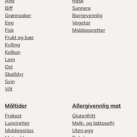
And
Rask
Biff
Sunnere
Grønnsaker
Barnevennlig
Egg
Vegetar
Fisk
Middagsretter
Frukt og bær
Kylling
Kalkun
Lam
Ost
Skalldyr
Svin
Vilt
Måltider
Allergivennlig mat
Frokost
Glutenfritt
Lunsjretter
Melk- og laktosefri
Middagstips
Uten egg