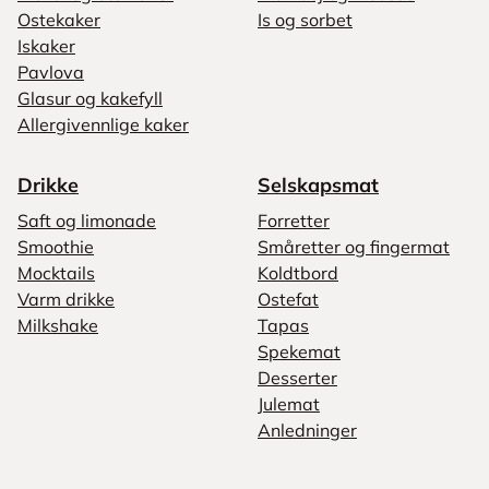
Ostekaker
Is og sorbet
Iskaker
Pavlova
Glasur og kakefyll
Allergivennlige kaker
Drikke
Selskapsmat
Saft og limonade
Forretter
Smoothie
Småretter og fingermat
Mocktails
Koldtbord
Varm drikke
Ostefat
Milkshake
Tapas
Spekemat
Desserter
Julemat
Anledninger