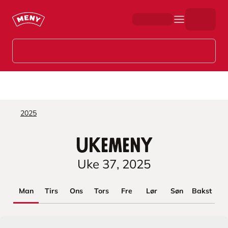
Hopp til hovedinnhold
2025
Ukemeny
Uke
37
,
2025
Man
Tirs
Ons
Tors
Fre
Lør
Søn
Bakst