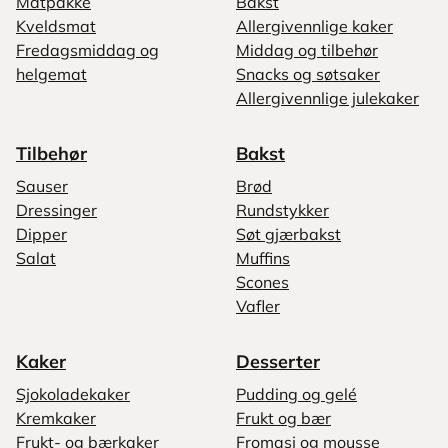
Matpakke
Bakst
Kveldsmat
Allergivennlige kaker
Fredagsmiddag og
Middag og tilbehør
helgemat
Snacks og søtsaker
Allergivennlige julekaker
Tilbehør
Bakst
Sauser
Brød
Dressinger
Rundstykker
Dipper
Søt gjærbakst
Salat
Muffins
Scones
Vafler
Kaker
Desserter
Sjokoladekaker
Pudding og gelé
Kremkaker
Frukt og bær
Frukt- og bærkaker
Fromasj og mousse