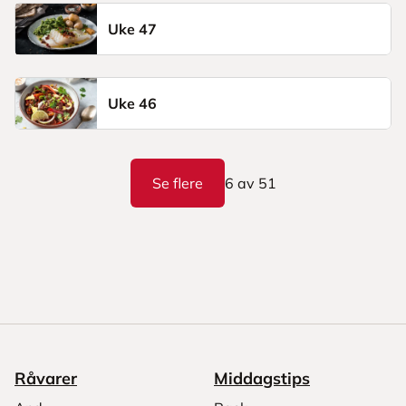
Uke 47
Uke 46
Se flere
6
av
51
Råvarer
Middagstips