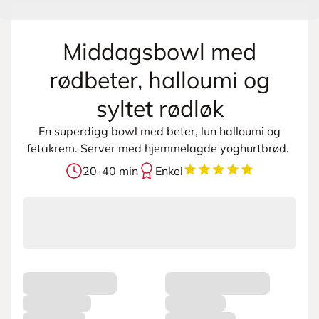
Middagsbowl med
rødbeter, halloumi og
syltet rødløk
En superdigg bowl med beter, lun halloumi og
fetakrem. Server med hjemmelagde yoghurtbrød.
5
av
5
stjerner
20-40 min
Enkel
L
a
s
t