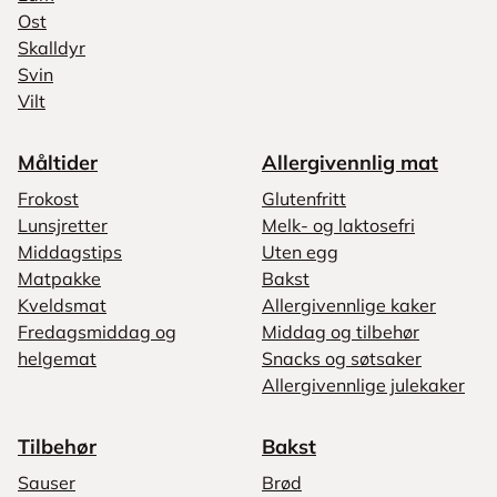
Ost
Skalldyr
Svin
Vilt
Måltider
Allergivennlig mat
Frokost
Glutenfritt
Lunsjretter
Melk- og laktosefri
Middagstips
Uten egg
Matpakke
Bakst
Kveldsmat
Allergivennlige kaker
Fredagsmiddag og
Middag og tilbehør
helgemat
Snacks og søtsaker
Allergivennlige julekaker
Tilbehør
Bakst
Sauser
Brød