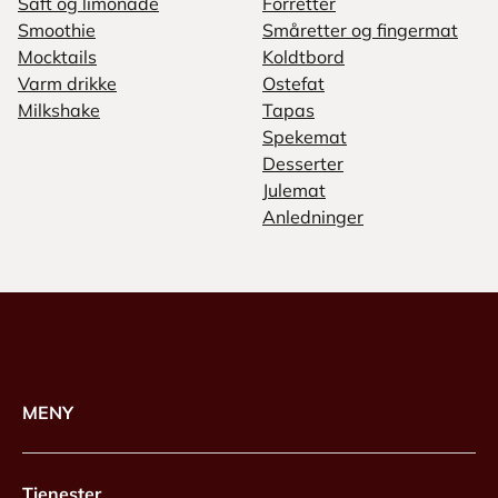
Saft og limonade
Forretter
Smoothie
Småretter og fingermat
Mocktails
Koldtbord
Varm drikke
Ostefat
Milkshake
Tapas
Spekemat
Desserter
Julemat
Anledninger
MENY
Tjenester