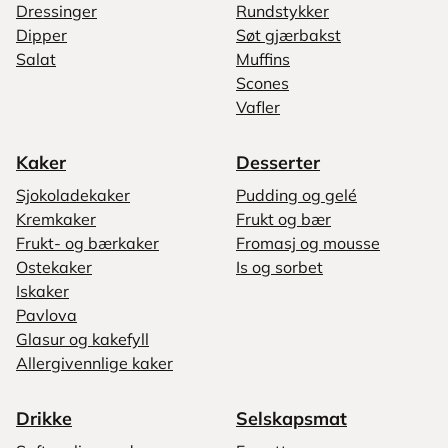
Dressinger
Rundstykker
Dipper
Søt gjærbakst
Salat
Muffins
Scones
Vafler
Kaker
Desserter
Sjokoladekaker
Pudding og gelé
Kremkaker
Frukt og bær
Frukt- og bærkaker
Fromasj og mousse
Ostekaker
Is og sorbet
Iskaker
Pavlova
Glasur og kakefyll
Allergivennlige kaker
Drikke
Selskapsmat