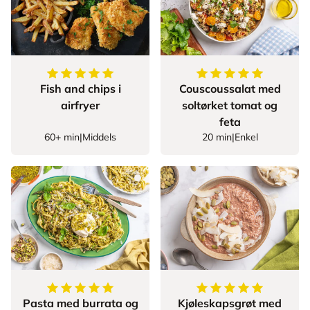
5
av
5
stjerner
5
av
5
stjerner
Fish and chips i
Couscoussalat med
airfryer
soltørket tomat og
feta
60+ min
|
Middels
20 min
|
Enkel
5
av
5
stjerner
5
av
5
stjerner
Pasta med burrata og
Kjøleskapsgrøt med