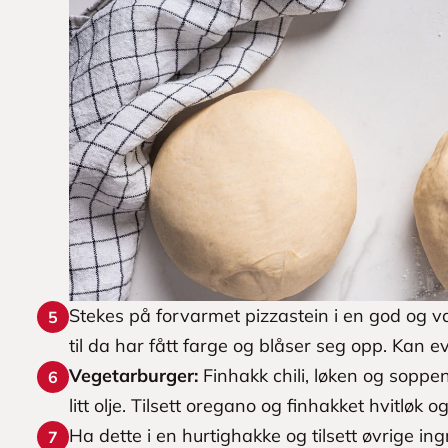
Stekes på forvarmet pizzastein i en god og var
5
til da har fått farge og blåser seg opp. Kan ev
Vegetarburger:
Finhakk chili, løken og soppe
6
litt olje. Tilsett oregano og finhakket hvitløk o
Ha dette i en hurtighakke og tilsett øvrige ing
7