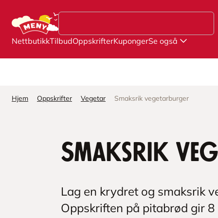
Hopp til hovedinnhold
Nettbutikk
Tilbud
Oppskrifter
Kuponger
Se også
Hjem
Oppskrifter
Vegetar
Smaksrik vegetarburger
Smaksrik veg
Lag en krydret og smaksrik v
Oppskriften på pitabrød gir 8 