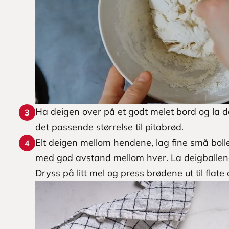
Ha deigen over på et godt melet bord og la den
3
det passende størrelse til pitabrød.
Elt deigen mellom hendene, lag fine små bolle
4
med god avstand mellom hver. La deigballene 
Dryss på litt mel og press brødene ut til flate 