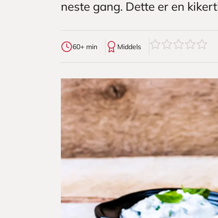
neste gang. Dette er en kike
0
av
5
stjerner
60+ min
Middels