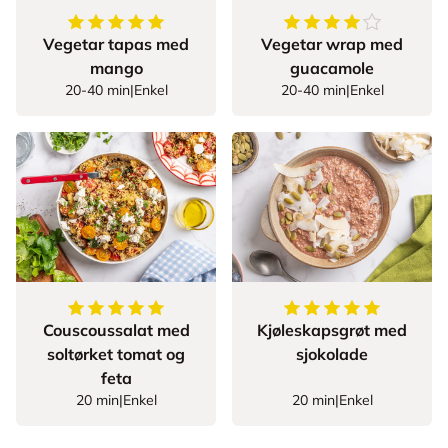
5
av
5
stjerner
4.428571428571429
Vegetar tapas med
Vegetar wrap med
mango
guacamole
20-40 min
|
Enkel
20-40 min
|
Enkel
5
av
5
stjerner
5
av
5
stjerner
Couscoussalat med
Kjøleskapsgrøt med
soltørket tomat og
sjokolade
feta
20 min
|
Enkel
20 min
|
Enkel