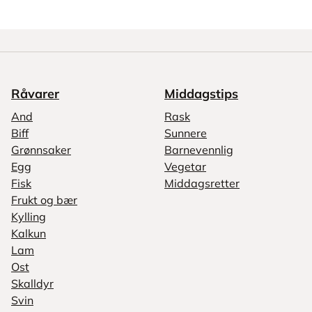
Råvarer
Middagstips
And
Rask
Biff
Sunnere
Grønnsaker
Barnevennlig
Egg
Vegetar
Fisk
Middagsretter
Frukt og bær
Kylling
Kalkun
Lam
Ost
Skalldyr
Svin