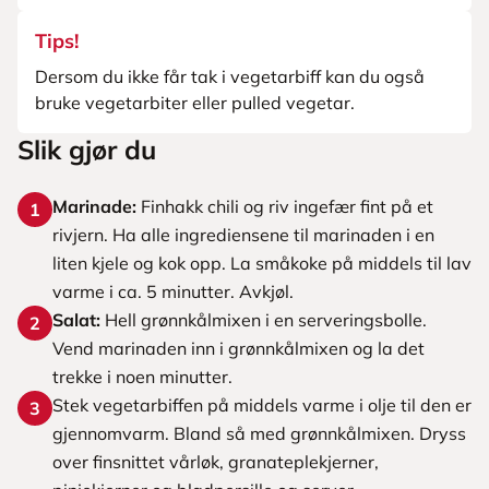
Tips!
Dersom du ikke får tak i vegetarbiff kan du også
bruke vegetarbiter eller pulled vegetar.
Slik gjør du
Marinade:
Finhakk chili og riv ingefær fint på et
1
rivjern. Ha alle ingrediensene til marinaden i en
liten kjele og kok opp. La småkoke på middels til lav
varme i ca. 5 minutter. Avkjøl.
Salat:
Hell grønnkålmixen i en serveringsbolle.
2
Vend marinaden inn i grønnkålmixen og la det
trekke i noen minutter.
Stek vegetarbiffen på middels varme i olje til den er
3
gjennomvarm. Bland så med grønnkålmixen. Dryss
over finsnittet vårløk, granateplekjerner,