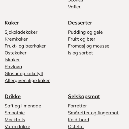
Vafler
Kaker
Desserter
Sjokoladekaker
Pudding og gelé
Kremkaker
Frukt og bær
Frukt- og bærkaker
Fromasj og mousse
Ostekaker
Is og sorbet
Iskaker
Pavlova
Glasur og kakefyll
Allergivennlige kaker
Drikke
Selskapsmat
Saft og limonade
Forretter
Smoothie
Småretter og fingermat
Mocktails
Koldtbord
Varm drikke
Ostefat