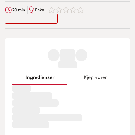
0
av
5
stjerner
20 min
Enkel
Ingredienser
Kjøp varer