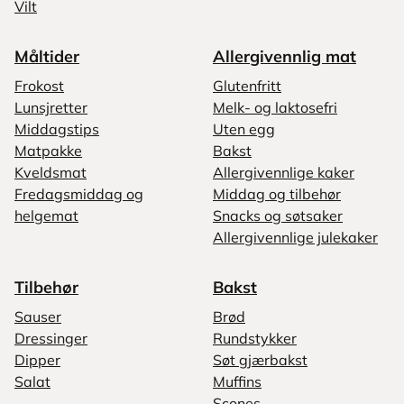
Vilt
Måltider
Allergivennlig mat
Frokost
Glutenfritt
Lunsjretter
Melk- og laktosefri
Middagstips
Uten egg
Matpakke
Bakst
Kveldsmat
Allergivennlige kaker
Fredagsmiddag og
Middag og tilbehør
helgemat
Snacks og søtsaker
Allergivennlige julekaker
Tilbehør
Bakst
Sauser
Brød
Dressinger
Rundstykker
Dipper
Søt gjærbakst
Salat
Muffins
Scones