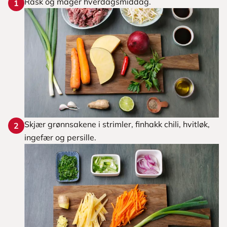
Rask og mager hverdagsmiddag.
1
Skjær grønnsakene i strimler, finhakk chili, hvitløk,
2
ingefær og persille.