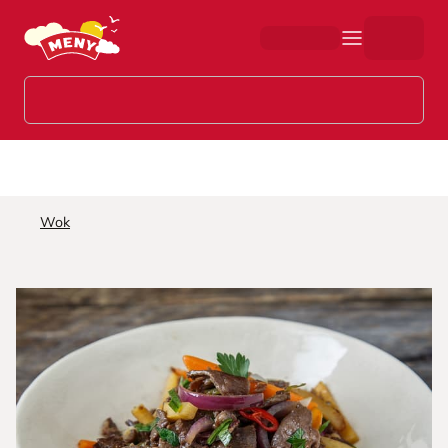
Hopp til hovedinnhold
Wok