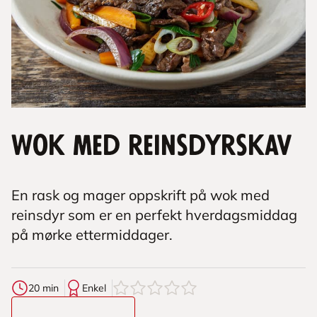
Wok med reinsdyrskav
En rask og mager oppskrift på wok med
reinsdyr som er en perfekt hverdagsmiddag
på mørke ettermiddager.
0
av
5
stjerner
20 min
Enkel