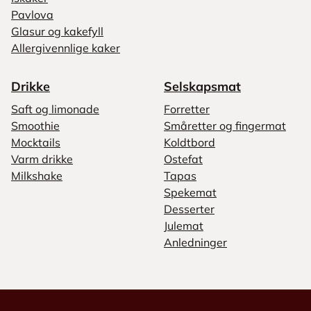
Pavlova
Glasur og kakefyll
Allergivennlige kaker
Drikke
Selskapsmat
Saft og limonade
Forretter
Smoothie
Småretter og fingermat
Mocktails
Koldtbord
Varm drikke
Ostefat
Milkshake
Tapas
Spekemat
Desserter
Julemat
Anledninger