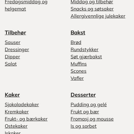
Fredagsmiddag og
Middag og tilbehør
helgemat
Snacks og søtsaker
Allergivennlige julekaker
Tilbehør
Bakst
Sauser
Brød
Dressinger
Rundstykker
Dipper
Søt gjærbakst
Salat
Muffins
Scones
Vafler
Kaker
Desserter
Sjokoladekaker
Pudding og gelé
Kremkaker
Frukt og bær
Frukt- og bærkaker
Fromasj og mousse
Ostekaker
Is og sorbet
Iskaker