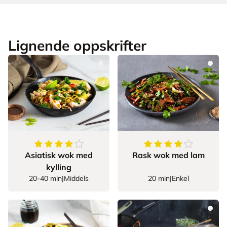
Lignende oppskrifter
4.222222222222222
av
5
stjerner
4.8
av
5
stjerner
Asiatisk wok med
Rask wok med lam
kylling
20-40 min
|
Middels
20 min
|
Enkel