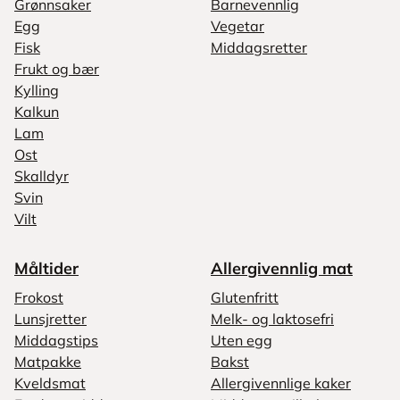
Grønnsaker
Barnevennlig
Egg
Vegetar
Fisk
Middagsretter
Frukt og bær
Kylling
Kalkun
Lam
Ost
Skalldyr
Svin
Vilt
Måltider
Allergivennlig mat
Frokost
Glutenfritt
Lunsjretter
Melk- og laktosefri
Middagstips
Uten egg
Matpakke
Bakst
Kveldsmat
Allergivennlige kaker