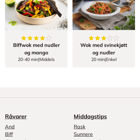
4.8
av
5
stjerner
3.645161290322580
Biffwok med nudler
Wok med svinekjøtt
og mango
og nudler
20-40 min
|
Middels
20 min
|
Enkel
Råvarer
Middagstips
And
Rask
Biff
Sunnere