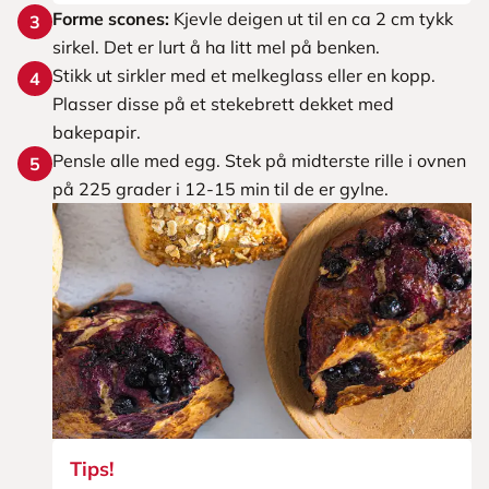
Forme scones:
Kjevle deigen ut til en ca 2 cm tykk
3
sirkel. Det er lurt å ha litt mel på benken.
Stikk ut sirkler med et melkeglass eller en kopp.
4
Plasser disse på et stekebrett dekket med
bakepapir.
Pensle alle med egg. Stek på midterste rille i ovnen
5
på 225 grader i 12-15 min til de er gylne.
Tips!