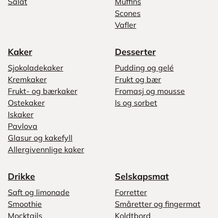
Salat
Muffins
Scones
Vafler
Kaker
Desserter
Sjokoladekaker
Pudding og gelé
Kremkaker
Frukt og bær
Frukt- og bærkaker
Fromasj og mousse
Ostekaker
Is og sorbet
Iskaker
Pavlova
Glasur og kakefyll
Allergivennlige kaker
Drikke
Selskapsmat
Saft og limonade
Forretter
Smoothie
Småretter og fingermat
Mocktails
Koldtbord