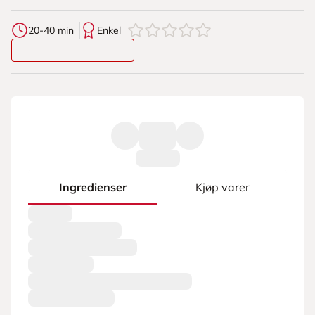
0
av
5
stjerner
20-40 min
Enkel
Ingredienser
Kjøp varer