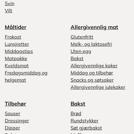
Svin
Vilt
Måltider
Allergivennlig mat
Frokost
Glutenfritt
Lunsjretter
Melk- og laktosefri
Middagstips
Uten egg
Matpakke
Bakst
Kveldsmat
Allergivennlige kaker
Fredagsmiddag og
Middag og tilbehør
helgemat
Snacks og søtsaker
Allergivennlige julekaker
Tilbehør
Bakst
Sauser
Brød
Dressinger
Rundstykker
Dipper
Søt gjærbakst