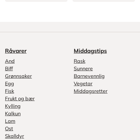
Råvarer
Middagstips
And
Rask
Biff
Sunnere
Grønnsaker
Barnevennlig
Egg
Vegetar
Fisk
Middagsretter
Frukt og bær
Kylling
Kalkun
Lam
Ost
Skalldyr