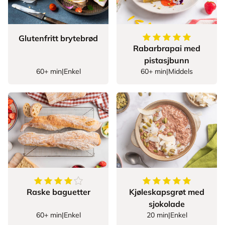
5
av
5
stjerner
Glutenfritt brytebrød
Rabarbrapai med
pistasjbunn
60+ min
|
Enkel
60+ min
|
Middels
4.5
av
5
stjerner
5
av
5
stjerner
Raske baguetter
Kjøleskapsgrøt med
sjokolade
60+ min
|
Enkel
20 min
|
Enkel