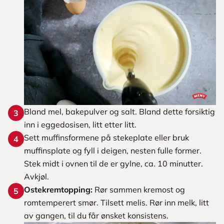
Bland mel, bakepulver og salt. Bland dette forsiktig
3
inn i eggedosisen, litt etter litt.
Sett muffinsformene på stekeplate eller bruk
4
muffinsplate og fyll i deigen, nesten fulle former.
Stek midt i ovnen til de er gylne, ca. 10 minutter.
Avkjøl.
Ostekremtopping:
Rør sammen kremost og
5
romtemperert smør. Tilsett melis. Rør inn melk, litt
av gangen, til du får ønsket konsistens.