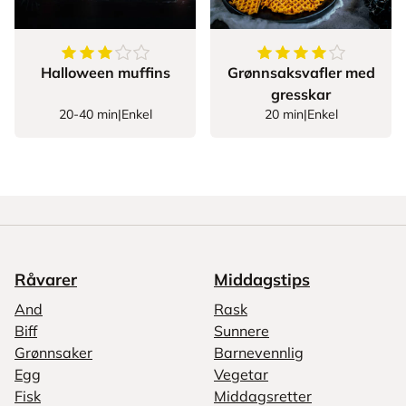
3.909090909090909
av
5
stjerner
4.428571428571429
Halloween muffins
Grønnsaksvafler med
gresskar
20-40 min
|
Enkel
20 min
|
Enkel
Råvarer
Middagstips
And
Rask
Biff
Sunnere
Grønnsaker
Barnevennlig
Egg
Vegetar
Fisk
Middagsretter