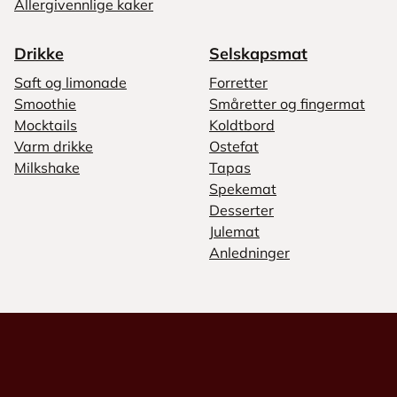
Allergivennlige kaker
Drikke
Selskapsmat
Saft og limonade
Forretter
Smoothie
Småretter og fingermat
Mocktails
Koldtbord
Varm drikke
Ostefat
Milkshake
Tapas
Spekemat
Desserter
Julemat
Anledninger