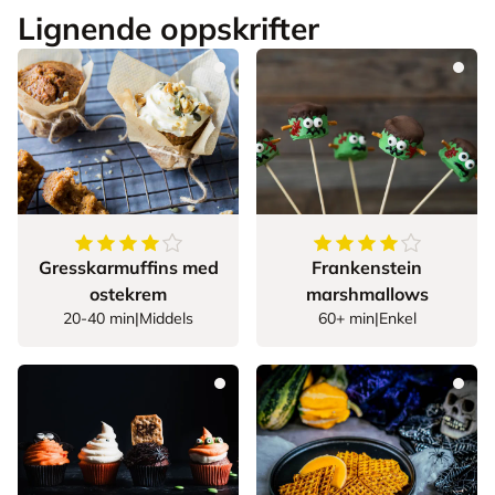
Lignende oppskrifter
4.142857142857143
av
5
stjerner
4.428571428571429
Gresskarmuffins med
Frankenstein
ostekrem
marshmallows
20-40 min
|
Middels
60+ min
|
Enkel