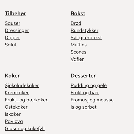
Tilbehør
Bakst
Sauser
Brød
Dressinger
Rundstykker
Dipper
Søt gjærbakst
Salat
Muffins
Scones
Vafler
Kaker
Desserter
Sjokoladekaker
Pudding og gelé
Kremkaker
Frukt og bær
Frukt- og bærkaker
Fromasj og mousse
Ostekaker
Is og sorbet
Iskaker
Pavlova
Glasur og kakefyll