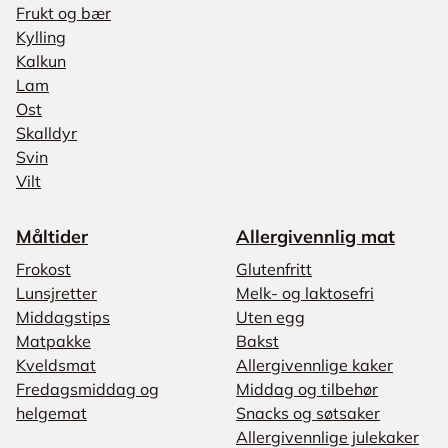
Frukt og bær
Kylling
Kalkun
Lam
Ost
Skalldyr
Svin
Vilt
Måltider
Allergivennlig mat
Frokost
Glutenfritt
Lunsjretter
Melk- og laktosefri
Middagstips
Uten egg
Matpakke
Bakst
Kveldsmat
Allergivennlige kaker
Fredagsmiddag og
Middag og tilbehør
helgemat
Snacks og søtsaker
Allergivennlige julekaker