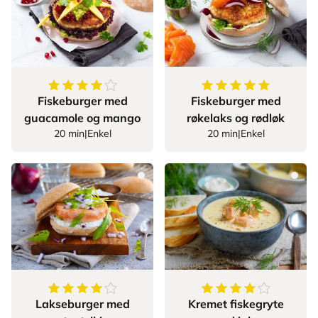
4.2
av
5
stjerner
5
av
5
stjerner
Fiskeburger med
Fiskeburger med
guacamole og mango
røkelaks og rødløk
20 min
|
Enkel
20 min
|
Enkel
4.75
av
5
stjerner
4.1875
av
5
stjerner
Lakseburger med
Kremet fiskegryte