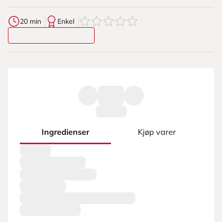
0
av
5
stjerner
20 min
Enkel
Ingredienser
Kjøp varer