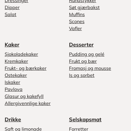
Dressinger
Rundstykker
Dipper
Søt gjærbakst
Salat
Muffins
Scones
Vafler
Kaker
Desserter
Sjokoladekaker
Pudding og gelé
Kremkaker
Frukt og bær
Frukt- og bærkaker
Fromasj og mousse
Ostekaker
Is og sorbet
Iskaker
Pavlova
Glasur og kakefyll
Allergivennlige kaker
Drikke
Selskapsmat
Saft og limonade
Forretter