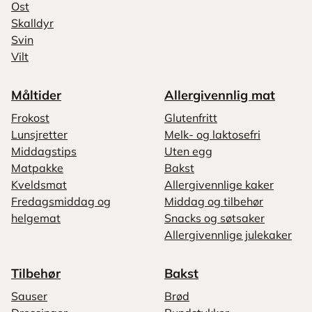
Ost
Skalldyr
Svin
Vilt
Måltider
Allergivennlig mat
Frokost
Glutenfritt
Lunsjretter
Melk- og laktosefri
Middagstips
Uten egg
Matpakke
Bakst
Kveldsmat
Allergivennlige kaker
Fredagsmiddag og
Middag og tilbehør
helgemat
Snacks og søtsaker
Allergivennlige julekaker
Tilbehør
Bakst
Sauser
Brød