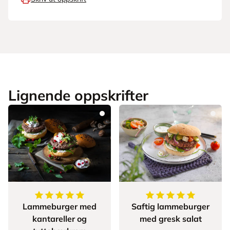
Lignende oppskrifter
5
av
5
stjerner
5
av
5
stjerner
Lammeburger med
Saftig lammeburger
kantareller og
med gresk salat