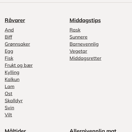
Råvarer
Middagstips
And
Rask
Biff
Sunnere
Grønnsaker
Barnevennlig
Egg
Vegetar
Fisk
Middagsretter
Frukt og bær
Kylling
Kalkun
Lam
Ost
Skalldyr
Svin
Vilt
Måltider
Allergivennlig mat