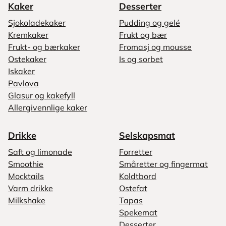
Kaker
Desserter
Sjokoladekaker
Pudding og gelé
Kremkaker
Frukt og bær
Frukt- og bærkaker
Fromasj og mousse
Ostekaker
Is og sorbet
Iskaker
Pavlova
Glasur og kakefyll
Allergivennlige kaker
Drikke
Selskapsmat
Saft og limonade
Forretter
Smoothie
Småretter og fingermat
Mocktails
Koldtbord
Varm drikke
Ostefat
Milkshake
Tapas
Spekemat
Desserter