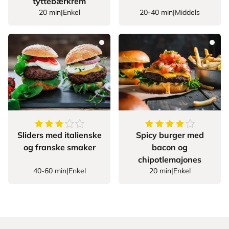
tyttebærkrem
20 min
|
Enkel
20-40 min
|
Middels
3.625
av
5
stjerner
4.117647058823529
Sliders med italienske
Spicy burger med
og franske smaker
bacon og
chipotlemajones
40-60 min
|
Enkel
20 min
|
Enkel