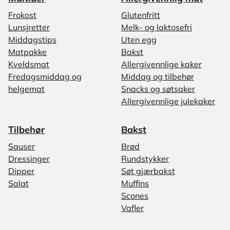
Frokost
Glutenfritt
Lunsjretter
Melk- og laktosefri
Middagstips
Uten egg
Matpakke
Bakst
Kveldsmat
Allergivennlige kaker
Fredagsmiddag og
Middag og tilbehør
helgemat
Snacks og søtsaker
Allergivennlige julekaker
Tilbehør
Bakst
Sauser
Brød
Dressinger
Rundstykker
Dipper
Søt gjærbakst
Salat
Muffins
Scones
Vafler