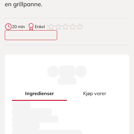
en grillpanne.
0
av
5
stjerner
20 min
Enkel
Ingredienser
Kjøp varer