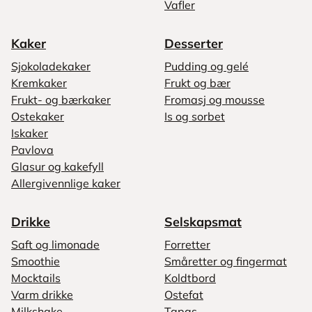
Vafler
Kaker
Desserter
Sjokoladekaker
Pudding og gelé
Kremkaker
Frukt og bær
Frukt- og bærkaker
Fromasj og mousse
Ostekaker
Is og sorbet
Iskaker
Pavlova
Glasur og kakefyll
Allergivennlige kaker
Drikke
Selskapsmat
Saft og limonade
Forretter
Smoothie
Småretter og fingermat
Mocktails
Koldtbord
Varm drikke
Ostefat
Milkshake
Tapas