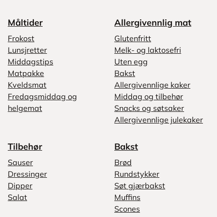
Måltider
Allergivennlig mat
Frokost
Glutenfritt
Lunsjretter
Melk- og laktosefri
Middagstips
Uten egg
Matpakke
Bakst
Kveldsmat
Allergivennlige kaker
Fredagsmiddag og
Middag og tilbehør
helgemat
Snacks og søtsaker
Allergivennlige julekaker
Tilbehør
Bakst
Sauser
Brød
Dressinger
Rundstykker
Dipper
Søt gjærbakst
Salat
Muffins
Scones