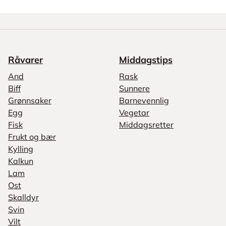
Råvarer
Middagstips
And
Rask
Biff
Sunnere
Grønnsaker
Barnevennlig
Egg
Vegetar
Fisk
Middagsretter
Frukt og bær
Kylling
Kalkun
Lam
Ost
Skalldyr
Svin
Vilt