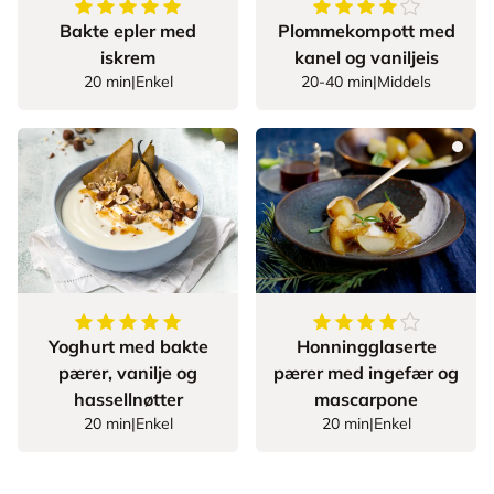
5
av
5
stjerner
4.666666666666667
Bakte epler med
Plommekompott med
iskrem
kanel og vaniljeis
20 min
|
Enkel
20-40 min
|
Middels
5
av
5
stjerner
4.428571428571429
Yoghurt med bakte
Honningglaserte
pærer, vanilje og
pærer med ingefær og
hassellnøtter
mascarpone
20 min
|
Enkel
20 min
|
Enkel