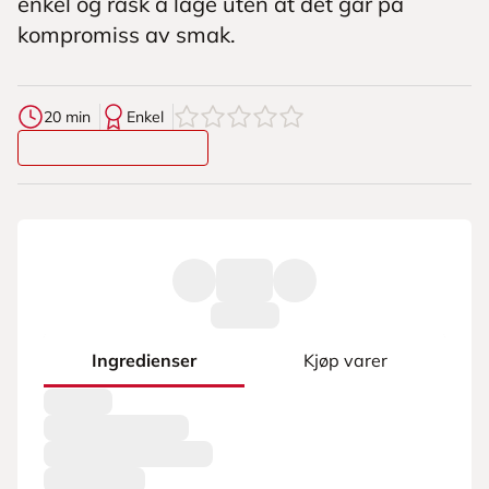
enkel og rask å lage uten at det går på
kompromiss av smak.
0
av
5
stjerner
20 min
Enkel
Ingredienser
Kjøp varer