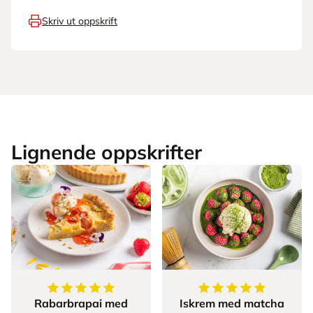
Skriv ut oppskrift
Lignende oppskrifter
5
av
5
stjerner
5
av
5
stjerner
Rabarbrapai med
Iskrem med matcha