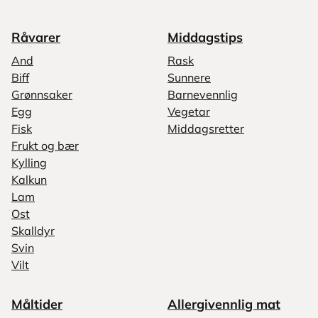
Råvarer
Middagstips
And
Rask
Biff
Sunnere
Grønnsaker
Barnevennlig
Egg
Vegetar
Fisk
Middagsretter
Frukt og bær
Kylling
Kalkun
Lam
Ost
Skalldyr
Svin
Vilt
Måltider
Allergivennlig mat