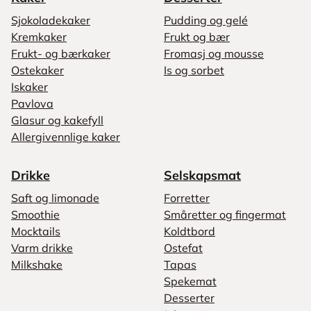
Sjokoladekaker
Pudding og gelé
Kremkaker
Frukt og bær
Frukt- og bærkaker
Fromasj og mousse
Ostekaker
Is og sorbet
Iskaker
Pavlova
Glasur og kakefyll
Allergivennlige kaker
Drikke
Selskapsmat
Saft og limonade
Forretter
Smoothie
Småretter og fingermat
Mocktails
Koldtbord
Varm drikke
Ostefat
Milkshake
Tapas
Spekemat
Desserter