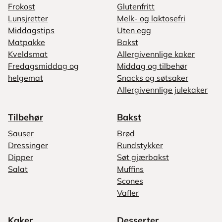
Frokost
Glutenfritt
Lunsjretter
Melk- og laktosefri
Middagstips
Uten egg
Matpakke
Bakst
Kveldsmat
Allergivennlige kaker
Fredagsmiddag og
Middag og tilbehør
helgemat
Snacks og søtsaker
Allergivennlige julekaker
Tilbehør
Bakst
Sauser
Brød
Dressinger
Rundstykker
Dipper
Søt gjærbakst
Salat
Muffins
Scones
Vafler
Kaker
Desserter