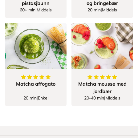
pistasjbunn
og bringebær
60+ min
|
Middels
20 min
|
Middels
5
av
5
stjerner
5
av
5
stjerner
Matcha affogato
Matcha mousse med
jordbær
20 min
|
Enkel
20-40 min
|
Middels