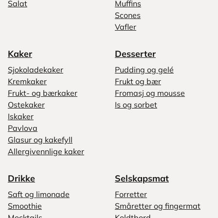
Salat
Muffins
Scones
Vafler
Kaker
Desserter
Sjokoladekaker
Pudding og gelé
Kremkaker
Frukt og bær
Frukt- og bærkaker
Fromasj og mousse
Ostekaker
Is og sorbet
Iskaker
Pavlova
Glasur og kakefyll
Allergivennlige kaker
Drikke
Selskapsmat
Saft og limonade
Forretter
Smoothie
Småretter og fingermat
Mocktails
Koldtbord