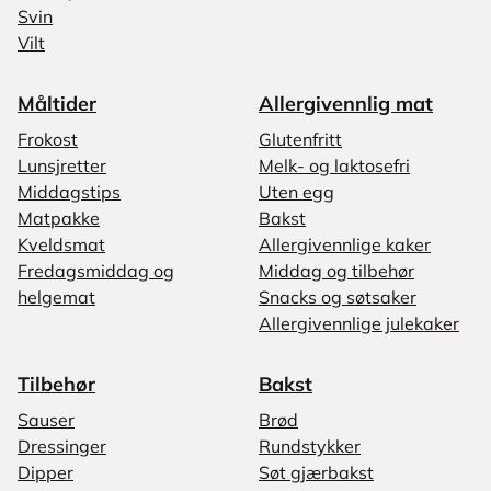
Svin
Vilt
Måltider
Allergivennlig mat
Frokost
Glutenfritt
Lunsjretter
Melk- og laktosefri
Middagstips
Uten egg
Matpakke
Bakst
Kveldsmat
Allergivennlige kaker
Fredagsmiddag og
Middag og tilbehør
helgemat
Snacks og søtsaker
Allergivennlige julekaker
Tilbehør
Bakst
Sauser
Brød
Dressinger
Rundstykker
Dipper
Søt gjærbakst