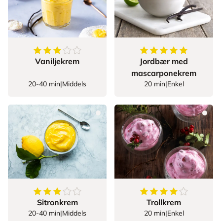
3.7586206896551726
av
5
stjerner
5
av
5
stjerner
Vaniljekrem
Jordbær med
mascarponekrem
20-40 min
|
Middels
20 min
|
Enkel
3.5384615384615383
av
5
stjerner
4
av
5
stjerner
Sitronkrem
Trollkrem
20-40 min
|
Middels
20 min
|
Enkel