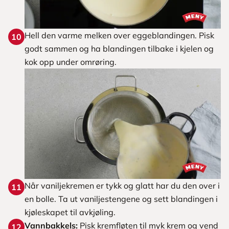
Hell den varme melken over eggeblandingen. Pisk
10
godt sammen og ha blandingen tilbake i kjelen og
kok opp under omrøring.
Når vaniljekremen er tykk og glatt har du den over i
11
en bolle. Ta ut vaniljestengene og sett blandingen i
kjøleskapet til avkjøling.
Vannbakkels:
Pisk kremfløten til myk krem og vend
12