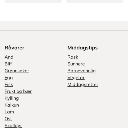
Råvarer
Middagstips
And
Rask
Biff
Sunnere
Grønnsaker
Barnevennlig
Egg
Vegetar
Fisk
Middagsretter
Frukt og bær
Kylling
Kalkun
Lam
Ost
Skalldyr