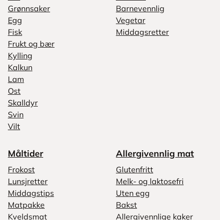
Grønnsaker
Barnevennlig
Egg
Vegetar
Fisk
Middagsretter
Frukt og bær
Kylling
Kalkun
Lam
Ost
Skalldyr
Svin
Vilt
Måltider
Allergivennlig mat
Frokost
Glutenfritt
Lunsjretter
Melk- og laktosefri
Middagstips
Uten egg
Matpakke
Bakst
Kveldsmat
Allergivennlige kaker