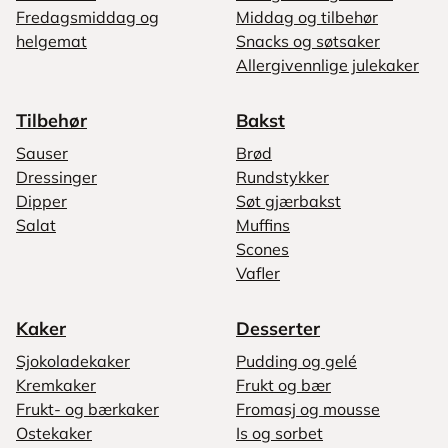
Fredagsmiddag og
Middag og tilbehør
helgemat
Snacks og søtsaker
Allergivennlige julekaker
Tilbehør
Bakst
Sauser
Brød
Dressinger
Rundstykker
Dipper
Søt gjærbakst
Salat
Muffins
Scones
Vafler
Kaker
Desserter
Sjokoladekaker
Pudding og gelé
Kremkaker
Frukt og bær
Frukt- og bærkaker
Fromasj og mousse
Ostekaker
Is og sorbet