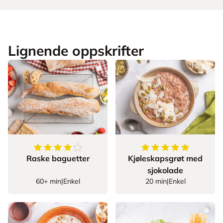
Lignende oppskrifter
4.5
av
5
stjerner
5
av
5
stjerner
Raske baguetter
Kjøleskapsgrøt med
sjokolade
60+ min
|
Enkel
20 min
|
Enkel