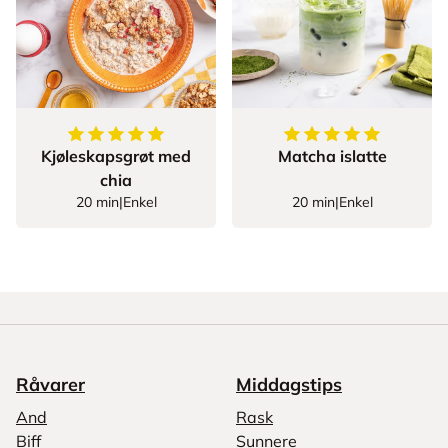
5
av
5
stjerner
5
av
5
stjerner
Kjøleskapsgrøt med
Matcha islatte
chia
20 min
|
Enkel
20 min
|
Enkel
Råvarer
Middagstips
And
Rask
Biff
Sunnere