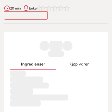
0
av
5
stjerner
20 min
Enkel
Ingredienser
Kjøp varer