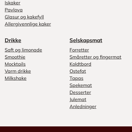
Iskaker
Pavlova
Glasur og kakefyll
Allergivennlige kaker
Drikke
Selskapsmat
Saft og limonade
Forretter
Smoothie
Småretter og fingermat
Mocktails
Koldtbord
Varm drikke
Ostefat
Milkshake
Tapas
Spekemat
Desserter
Julemat
Anledninger