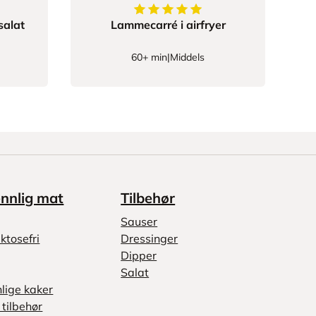
333334
av
5
stjerner
5
av
5
stjerner
salat
Lammecarré i airfryer
60+ min
|
Middels
ennlig mat
Tilbehør
Sauser
ktosefri
Dressinger
Dipper
Salat
nlige kaker
tilbehør