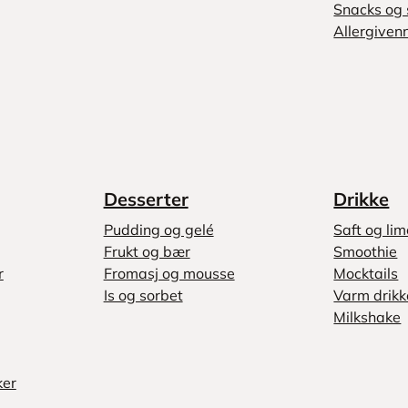
Snacks og 
Allergivenn
Desserter
Drikke
Pudding og gelé
Saft og li
Frukt og bær
Smoothie
r
Fromasj og mousse
Mocktails
Is og sorbet
Varm drikk
Milkshake
ker