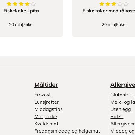
4
av
5
stjerner
3.7333333333
Fiskekake i pita
Fiskekaker med råkost
20 min
|
Enkel
20 min
|
Enkel
Måltider
Allergiv
Frokost
Glutenfritt
Lunsjretter
Melk- og la
Middagstips
Uten egg
Matpakke
Bakst
Kveldsmat
Allergiven
Fredagsmiddag og helgemat
Middag og 