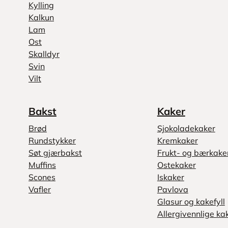
Kylling
Kalkun
Lam
Ost
Skalldyr
Svin
Vilt
Bakst
Kaker
Brød
Sjokoladekaker
Rundstykker
Kremkaker
Søt gjærbakst
Frukt- og bærkake
Muffins
Ostekaker
Scones
Iskaker
Vafler
Pavlova
Glasur og kakefyll
Allergivennlige ka