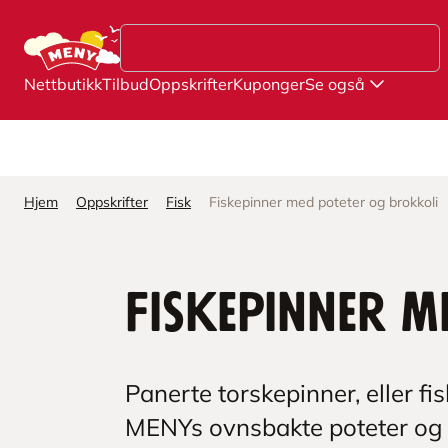
Hopp til hovedinnhold
Nettbutikk
Tilbud
Oppskrifter
Kuponger
Se også
Hjem
Oppskrifter
Fisk
Fiskepinner med poteter og brokkoli
Fiskepinner m
Panerte torskepinner, eller fi
MENYs ovnsbakte poteter og gr