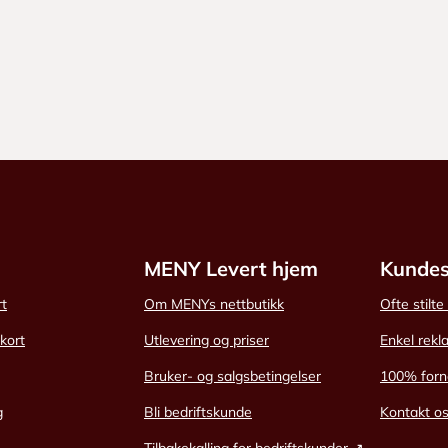
MENY Levert hjem
Kundes
rt
Om MENYs nettbutikk
Ofte stilt
skort
Utlevering og priser
Enkel rekl
Bruker- og salgsbetingelser
100% forn
g
Bli bedriftskunde
Kontakt o