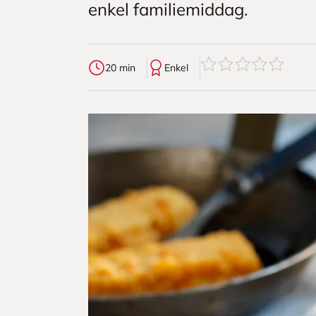
enkel familiemiddag.
0
av
5
stjerner
20 min
Enkel