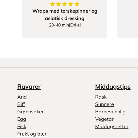
5
av
5
stjerner
Wraps med torskepinner og
asiatisk dressing
20-40 min
|
Enkel
Råvarer
Middagstips
And
Rask
Biff
Sunnere
Grønnsaker
Barnevennlig
Egg
Vegetar
Fisk
Middagsretter
Frukt og bær