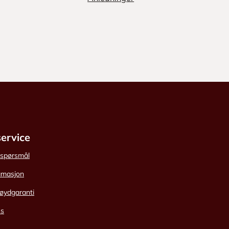
ervice
e spørsmål
amasjon
øydgaranti
ss