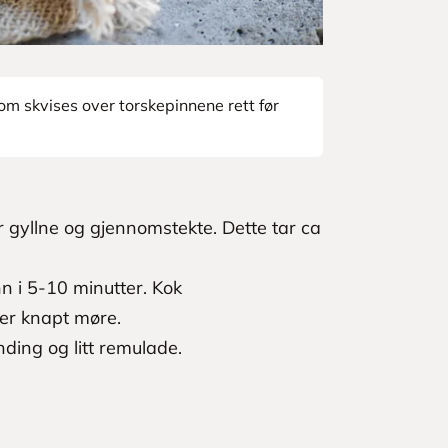
om skvises over torskepinnene rett før
r gyllne og gjennomstekte. Dette tar ca
n i 5-10 minutter. Kok
 er knapt møre.
ding og litt remulade.