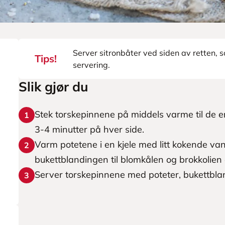
Server sitronbåter ved siden av retten, s
Tips!
servering.
Slik gjør du
Stek torskepinnene på middels varme til de e
1
3-4 minutter på hver side.
Varm potetene i en kjele med litt kokende van
2
bukettblandingen til blomkålen og brokkolien
Server torskepinnene med poteter, bukettblan
3