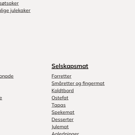
søtsaker
lige julekaker
Selskapsmat
monade
Forretter
Småretter og fingermat
Koldtbord
e
Ostefat
Tapas
Spekemat
Desserter
Julemat
Anledninger