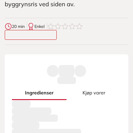
byggrynsris ved siden av.
0
av
5
stjerner
20 min
Enkel
Ingredienser
Kjøp varer