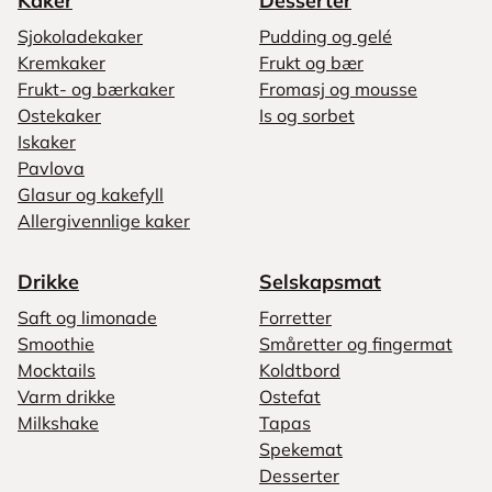
Kaker
Desserter
Sjokoladekaker
Pudding og gelé
Kremkaker
Frukt og bær
Frukt- og bærkaker
Fromasj og mousse
Ostekaker
Is og sorbet
Iskaker
Pavlova
Glasur og kakefyll
Allergivennlige kaker
Drikke
Selskapsmat
Saft og limonade
Forretter
Smoothie
Småretter og fingermat
Mocktails
Koldtbord
Varm drikke
Ostefat
Milkshake
Tapas
Spekemat
Desserter