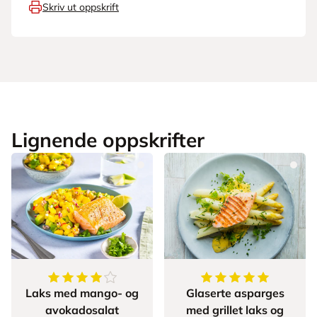
Skriv ut oppskrift
Lignende oppskrifter
4.826086956521739
av
5
stjerner
5
av
5
stjerner
Laks med mango- og
Glaserte asparges
avokadosalat
med grillet laks og