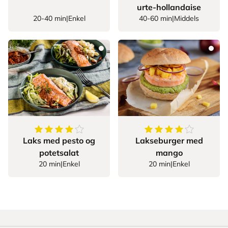
urte-hollandaise
20-40 min
|
Enkel
40-60 min
|
Middels
4.571428571428571
av
5
stjerner
4.363636363636363
Laks med pesto og
Lakseburger med
potetsalat
mango
20 min
|
Enkel
20 min
|
Enkel