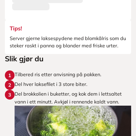
Tips!
Server gjerne laksespydene med blomkålris som du
steker raskt i panna og blander med friske urter.
Slik gjør du
Tilbered ris etter anvisning på pakken.
1
Del hver laksefilet i 3 store biter.
2
Del brokkolien i buketter, og kok dem i lettsaltet
3
vann i ett minutt. Avkjøl i rennende kaldt vann.