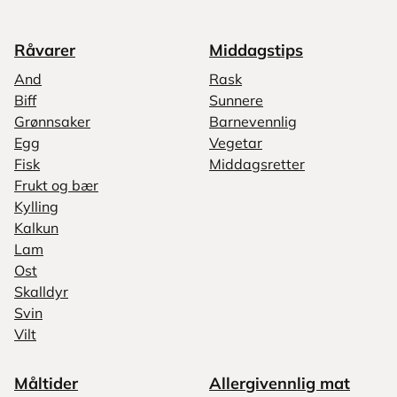
Råvarer
Middagstips
And
Rask
Biff
Sunnere
Grønnsaker
Barnevennlig
Egg
Vegetar
Fisk
Middagsretter
Frukt og bær
Kylling
Kalkun
Lam
Ost
Skalldyr
Svin
Vilt
Måltider
Allergivennlig mat