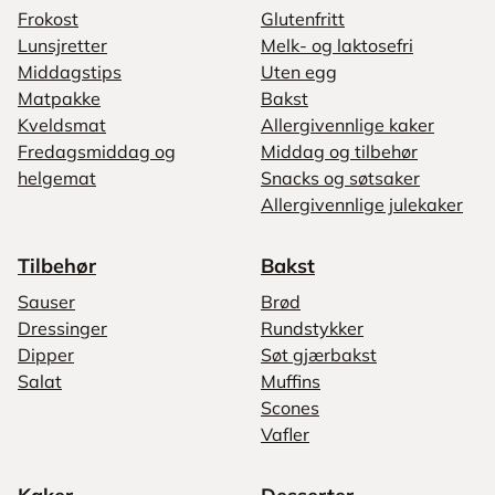
Frokost
Glutenfritt
Lunsjretter
Melk- og laktosefri
Middagstips
Uten egg
Matpakke
Bakst
Kveldsmat
Allergivennlige kaker
Fredagsmiddag og
Middag og tilbehør
helgemat
Snacks og søtsaker
Allergivennlige julekaker
Tilbehør
Bakst
Sauser
Brød
Dressinger
Rundstykker
Dipper
Søt gjærbakst
Salat
Muffins
Scones
Vafler