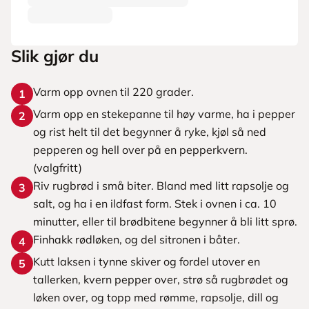
Slik gjør du
Varm opp ovnen til 220 grader.
1
Varm opp en stekepanne til høy varme, ha i pepper
2
og rist helt til det begynner å ryke, kjøl så ned
pepperen og hell over på en pepperkvern.
(valgfritt)
Riv rugbrød i små biter. Bland med litt rapsolje og
3
salt, og ha i en ildfast form. Stek i ovnen i ca. 10
minutter, eller til brødbitene begynner å bli litt sprø.
Finhakk rødløken, og del sitronen i båter.
4
Kutt laksen i tynne skiver og fordel utover en
5
tallerken, kvern pepper over, strø så rugbrødet og
løken over, og topp med rømme, rapsolje, dill og