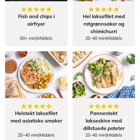
5
av
5
stjerner
5
av
5
stjerner
Fish and chips i
Hel laksefilet med
airfryer
rotgrønnsaker og
chimichurri
60+ min
|
Middels
20-40 min
|
Middels
5
av
5
stjerner
5
av
5
stjerner
Helstekt laksefilet
Pannestekt
med asiatiske smaker
lakseskive med
dillstuede poteter
20-40 min
|
Middels
20-40 min
|
Middels