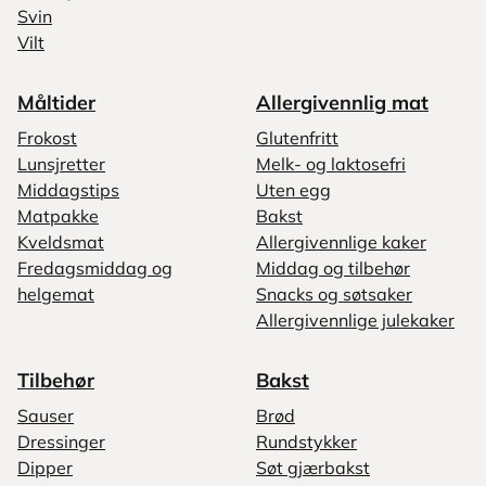
Svin
Vilt
Måltider
Allergivennlig mat
Frokost
Glutenfritt
Lunsjretter
Melk- og laktosefri
Middagstips
Uten egg
Matpakke
Bakst
Kveldsmat
Allergivennlige kaker
Fredagsmiddag og
Middag og tilbehør
helgemat
Snacks og søtsaker
Allergivennlige julekaker
Tilbehør
Bakst
Sauser
Brød
Dressinger
Rundstykker
Dipper
Søt gjærbakst