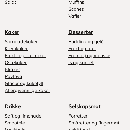
Salat
Muffins
Scones
Vafler
Kaker
Desserter
Sjokoladekaker
Pudding og gelé
Kremkaker
Frukt og bær
Frukt- og bærkaker
Fromasj og mousse
Ostekaker
Is og sorbet
Iskaker
Pavlova
Glasur og kakefyll
Allergivennlige kaker
Drikke
Selskapsmat
Saft og limonade
Forretter
Smoothie
Småretter og fingermat
Mocktails
Koldtbord