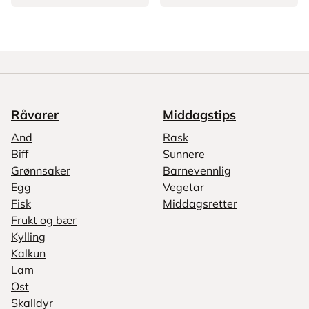
Råvarer
Middagstips
And
Rask
Biff
Sunnere
Grønnsaker
Barnevennlig
Egg
Vegetar
Fisk
Middagsretter
Frukt og bær
Kylling
Kalkun
Lam
Ost
Skalldyr