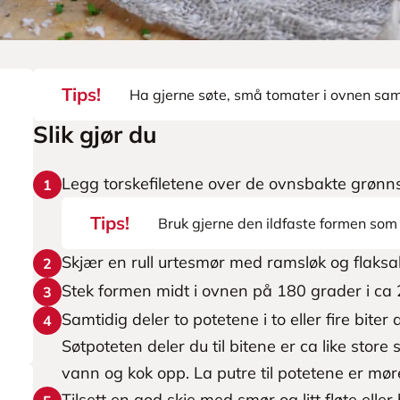
Tips!
Ha gjerne søte, små tomater i ovnen s
Slik gjør du
Legg torskefiletene over de ovnsbakte grønns
1
Tips!
Bruk gjerne den ildfaste formen som
Skjær en rull urtesmør med ramsløk og flaksalt
2
Stek formen midt i ovnen på 180 grader i ca 2
3
Samtidig deler to potetene i to eller fire biter
4
Søtpoteten deler du til bitene er ca like sto
vann og kok opp. La putre til potetene er møre
Tilsett en god skje med smør og litt fløte ell