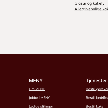
Glasur og kakefyll
Allergivennlige ka
MENY
Tjenester
Om MENY
Bestill gaveko
Jobbe i MENY
Bestill bedrift
Ledige stillinger
Bestill kaker