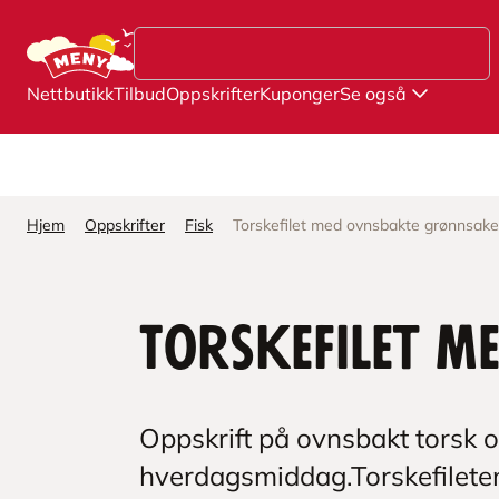
Hopp til hovedinnhold
Nettbutikk
Tilbud
Oppskrifter
Kuponger
Se også
Hjem
Oppskrifter
Fisk
Torskefilet med ovnsbakte grønnsake
Torskefilet 
Oppskrift på ovnsbakt torsk 
hverdagsmiddag.Torskefileten