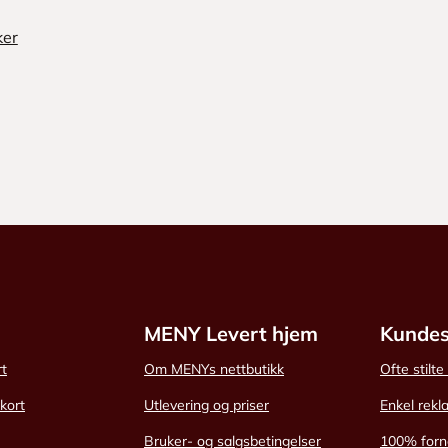
ker
MENY Levert hjem
Kundes
rt
Om MENYs nettbutikk
Ofte stilt
skort
Utlevering og priser
Enkel rekl
Bruker- og salgsbetingelser
100% forn