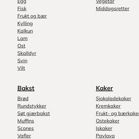
Egg
Vegetar
Fisk
Middagsretter
Frukt og bær
Kylling
Kalkun
Lam
Ost
Skalldyr
Svin
Vilt
Bakst
Kaker
Brød
Sjokoladekaker
Rundstykker
Kremkaker
Søt gjærbakst
Frukt- og bærkake
Muffins
Ostekaker
Scones
Iskaker
Vafler
Pavlova