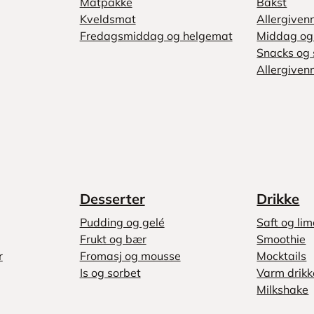
Matpakke
Bakst
Kveldsmat
Allergiven
Fredagsmiddag og helgemat
Middag og 
Snacks og 
Allergivenn
Desserter
Drikke
Pudding og gelé
Saft og li
Frukt og bær
Smoothie
r
Fromasj og mousse
Mocktails
Is og sorbet
Varm drikk
Milkshake