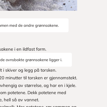
ammen med de andre grønnsakene.
akene i en ildfast form.
 de ovnsbakte grønnsakene ligger i.
 i skiver og legg på torsken.
0 minutter til torsken er gjennomstekt.
 avhengig av størrelse, og har en i kjele.
re som potetene. Dekk potetene med
, hell så av vannet.
er helmelk. Mos potetene, rør sammen og