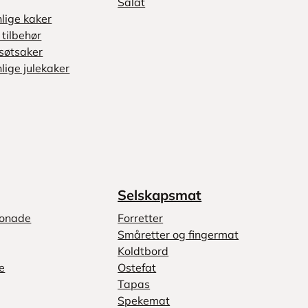
Salat
nlige kaker
tilbehør
søtsaker
lige julekaker
Selskapsmat
monade
Forretter
Småretter og fingermat
Koldtbord
e
Ostefat
Tapas
Spekemat