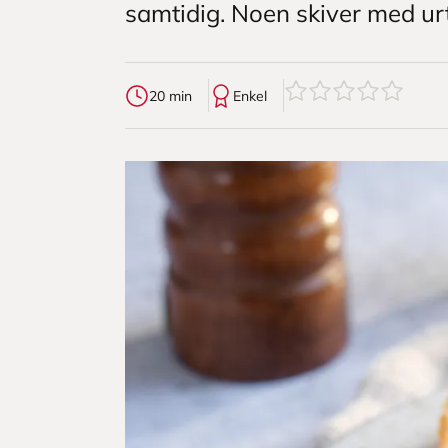
samtidig. Noen skiver med ur
0
av
5
stjerner
20 min
Enkel