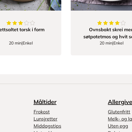
3.888888888888889
av
5
stjerner
4.1111111111
ettsaltet torsk i form
Ovnsbakt skrei me
søtpotetmos og hvit 
20 min
|
Enkel
20 min
|
Enkel
Måltider
Allergiv
Frokost
Glutenfritt
Lunsjretter
Melk- og la
Middagstips
Uten egg