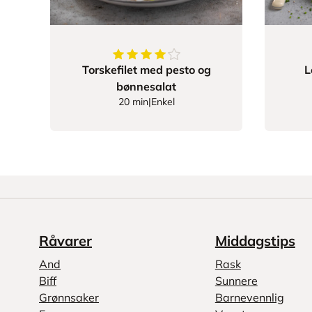
4.6
av
5
stjerner
Torskefilet med pesto og
L
bønnesalat
20 min
|
Enkel
Råvarer
Middagstips
And
Rask
Biff
Sunnere
Grønnsaker
Barnevennlig