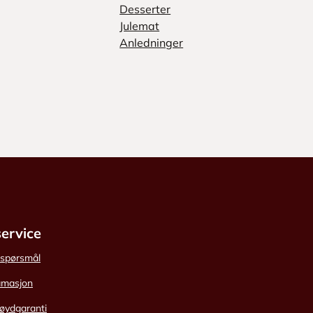
Desserter
Julemat
Anledninger
ervice
e spørsmål
amasjon
øydgaranti