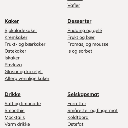
Vafler
Kaker
Desserter
Sjokoladekaker
Pudding og gelé
Kremkaker
Frukt og bær
Frukt- og bærkaker
Fromasj og mousse
Ostekaker
Is og sorbet
Iskaker
Pavlova
Glasur og kakefyll
Allergivennlige kaker
Drikke
Selskapsmat
Saft og limonade
Forretter
Smoothie
Småretter og fingermat
Mocktails
Koldtbord
Varm drikke
Ostefat