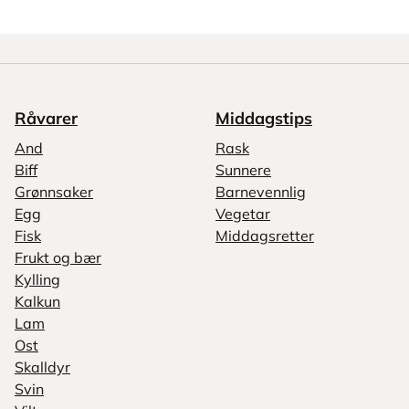
Råvarer
Middagstips
And
Rask
Biff
Sunnere
Grønnsaker
Barnevennlig
Egg
Vegetar
Fisk
Middagsretter
Frukt og bær
Kylling
Kalkun
Lam
Ost
Skalldyr
Svin