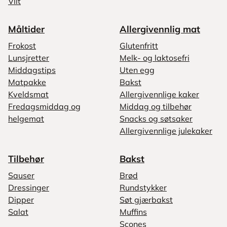
Vilt
Måltider
Allergivennlig mat
Frokost
Glutenfritt
Lunsjretter
Melk- og laktosefri
Middagstips
Uten egg
Matpakke
Bakst
Kveldsmat
Allergivennlige kaker
Fredagsmiddag og
Middag og tilbehør
helgemat
Snacks og søtsaker
Allergivennlige julekaker
Tilbehør
Bakst
Sauser
Brød
Dressinger
Rundstykker
Dipper
Søt gjærbakst
Salat
Muffins
Scones