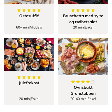
5
av
5
stjerner
5
av
5
stjerner
Ostesufflé
Bruschetta med sylte
og rødbetsalat
60+ min
|
Middels
20 min
|
Enkel
5
av
5
stjerner
4.428571428571429
Julefrokost
Ovnsbakt
Granstubben
20 min
|
Enkel
20-40 min
|
Enkel