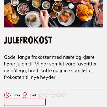
Julefrokost
Gode, lange frokoster med nære og kjære
hører julen til. Vi har samlet våre favoritter
av pålegg, brød, kaffe og juice som løfter
frokosten til nye høyder.
0
av
5
stjerner
20 min
Enkel