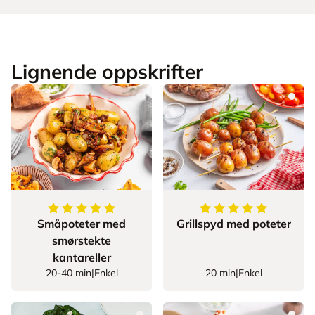
Lignende oppskrifter
5
av
5
stjerner
5
av
5
stjerner
Småpoteter med
Grillspyd med poteter
smørstekte
kantareller
20-40 min
|
Enkel
20 min
|
Enkel