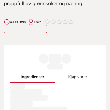
proppfull av grønnsaker og næring.
0
av
5
stjerner
40-60 min
Enkel
Ingredienser
Kjøp varer