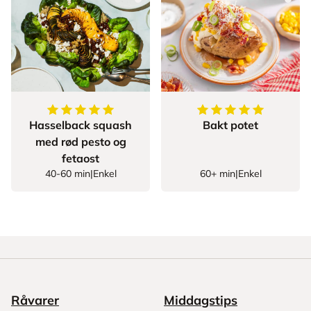
5
av
5
stjerner
5
av
5
stjerner
Hasselback squash
Bakt potet
med rød pesto og
fetaost
40-60 min
|
Enkel
60+ min
|
Enkel
Råvarer
Middagstips