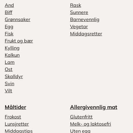
And
Rask
Biff
Sunnere
Grønnsaker
Barnevennlig
Egg
Vegetar
Fisk
Middagsretter
Frukt og bær
Kylling
Kalkun
Lam
Ost
Skalldyr
Svin
Vilt
Måltider
Allergivennlig mat
Frokost
Glutenfritt
Lunsjretter
Melk- og laktosefri
Middagstips
Uten egg