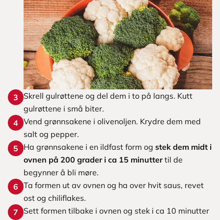
Skrell gulrøttene og del dem i to på langs. Kutt
3
gulrøttene i små biter.
Vend grønnsakene i olivenoljen. Krydre dem med
4
salt og pepper.
Ha grønnsakene i en ildfast form og
stek dem midt i
5
ovnen på 200 grader i ca 15 minutter
til de
begynner å bli møre.
Ta formen ut av ovnen og ha over hvit saus, revet
6
ost og chiliflakes.
Sett formen tilbake i ovnen og stek i ca 10 minutter
7