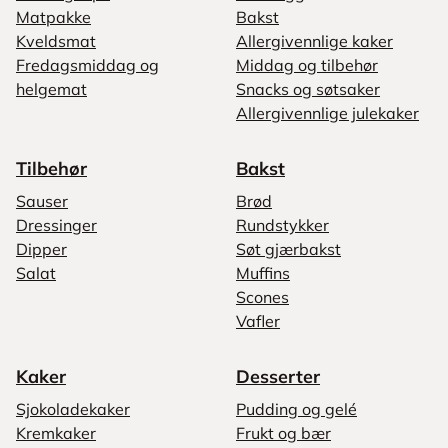
Matpakke
Bakst
Kveldsmat
Allergivennlige kaker
Fredagsmiddag og
Middag og tilbehør
helgemat
Snacks og søtsaker
Allergivennlige julekaker
Tilbehør
Bakst
Sauser
Brød
Dressinger
Rundstykker
Dipper
Søt gjærbakst
Salat
Muffins
Scones
Vafler
Kaker
Desserter
Sjokoladekaker
Pudding og gelé
Kremkaker
Frukt og bær