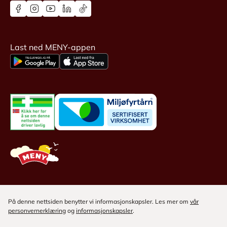
Last ned MENY-appen
På denne nettsiden benytter vi informasjonskapsler. Les mer om
vår
personvernerklæring
og
informasjonskapsler
.