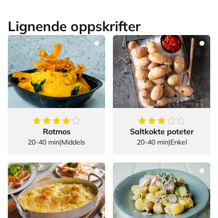
Lignende oppskrifter
4.444444444444445
av
5
stjerner
3.571428571428571
Rotmos
Saltkokte poteter
20-40 min
|
Middels
20-40 min
|
Enkel