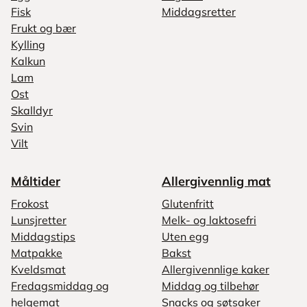
Fisk
Middagsretter
Frukt og bær
Kylling
Kalkun
Lam
Ost
Skalldyr
Svin
Vilt
Måltider
Allergivennlig mat
Frokost
Glutenfritt
Lunsjretter
Melk- og laktosefri
Middagstips
Uten egg
Matpakke
Bakst
Kveldsmat
Allergivennlige kaker
Fredagsmiddag og
Middag og tilbehør
helgemat
Snacks og søtsaker