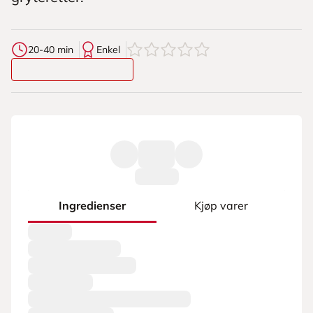
0
av
5
stjerner
20-40 min
Enkel
Ingredienser
Kjøp varer