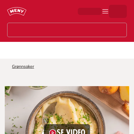
Hopp til hovedinnhold
Grønnsaker
Se video