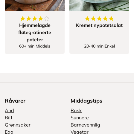
4.421052631578948
av
5
stjerner
5
av
5
stjerner
Hjemmelagde
Kremet nypotetsalat
fløtegratinerte
poteter
60+ min
|
Middels
20-40 min
|
Enkel
Råvarer
Middagstips
And
Rask
Biff
Sunnere
Grønnsaker
Barnevennlig
Egg
Vegetar