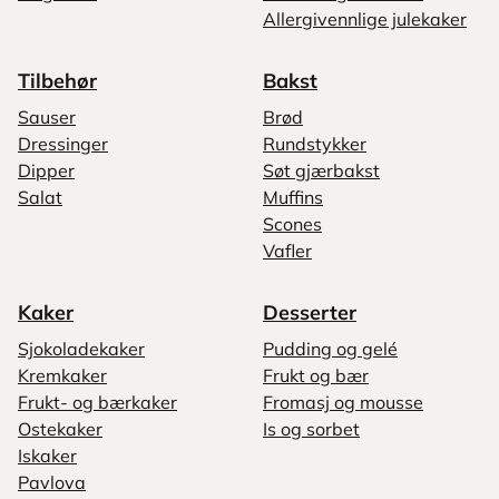
Allergivennlige julekaker
Tilbehør
Bakst
Sauser
Brød
Dressinger
Rundstykker
Dipper
Søt gjærbakst
Salat
Muffins
Scones
Vafler
Kaker
Desserter
Sjokoladekaker
Pudding og gelé
Kremkaker
Frukt og bær
Frukt- og bærkaker
Fromasj og mousse
Ostekaker
Is og sorbet
Iskaker
Pavlova