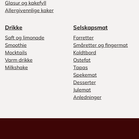
Glasur og kakefyll
Allergivennlige kaker
Drikke
Selskapsmat
Saft og limonade
Forretter
Smoothie
Småretter og fingermat
Mocktails
Koldtbord
Varm drikke
Ostefat
Milkshake
Tapas
Spekemat
Desserter
Julemat
Anledninger