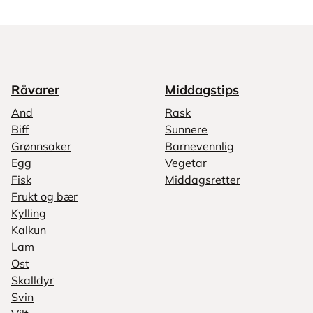
Råvarer
Middagstips
And
Rask
Biff
Sunnere
Grønnsaker
Barnevennlig
Egg
Vegetar
Fisk
Middagsretter
Frukt og bær
Kylling
Kalkun
Lam
Ost
Skalldyr
Svin