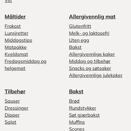
Vilt
Måltider
Allergivennlig mat
Frokost
Glutenfritt
Lunsjretter
Melk- og laktosefri
Middagstips
Uten egg
Matpakke
Bakst
Kveldsmat
Allergivennlige kaker
Fredagsmiddag og
Middag og tilbehør
helgemat
Snacks og søtsaker
Allergivennlige julekaker
Tilbehør
Bakst
Sauser
Brød
Dressinger
Rundstykker
Dipper
Søt gjærbakst
Salat
Muffins
Scones