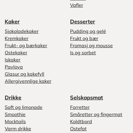
Vafler
Kaker
Desserter
Sjokoladekaker
Pudding og gelé
Kremkaker
Frukt og bær
Frukt- og bærkaker
Fromasj og mousse
Ostekaker
Is og sorbet
Iskaker
Pavlova
Glasur og kakefyll
Allergivennlige kaker
Drikke
Selskapsmat
Saft og limonade
Forretter
Smoothie
Småretter og fingermat
Mocktails
Koldtbord
Varm drikke
Ostefat