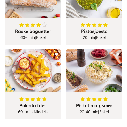
4.5
av
5
stjerner
5
av
5
stjerner
Raske baguetter
Pistasjpesto
60+ min
|
Enkel
20 min
|
Enkel
5
av
5
stjerner
5
av
5
stjerner
Polenta fries
Pisket margsmør
60+ min
|
Middels
20-40 min
|
Enkel