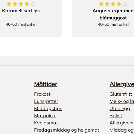
4.9523809523809526
av
5
stjerner
4
av
5
stjerner
Karamellisert løk
Angusburger med
blåmuggost
40-60 min
|
Enkel
40-60 min
|
Enkel
Måltider
Allergiv
Frokost
Glutenfritt
Lunsjretter
Melk- og la
Middagstips
Uten egg
Matpakke
Bakst
Kveldsmat
Allergiven
Fredagsmiddag og helgemat
Middag og 