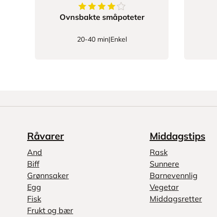
4.75
av
5
stjerner
Ovnsbakte småpoteter
20-40 min
|
Enkel
Råvarer
Middagstips
And
Rask
Biff
Sunnere
Grønnsaker
Barnevennlig
Egg
Vegetar
Fisk
Middagsretter
Frukt og bær