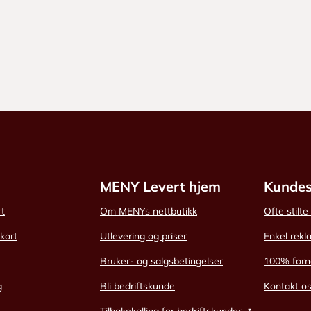
MENY Levert hjem
Kundes
rt
Om MENYs nettbutikk
Ofte stilt
skort
Utlevering og priser
Enkel rekl
Bruker- og salgsbetingelser
100% forn
g
Bli bedriftskunde
Kontakt o