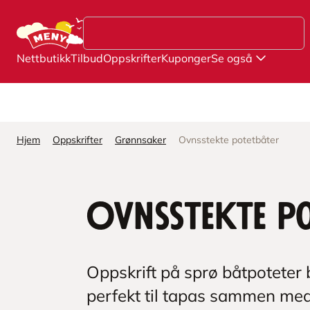
Hopp til hovedinnhold
Nettbutikk
Tilbud
Oppskrifter
Kuponger
Se også
Hjem
Oppskrifter
Grønnsaker
Ovnsstekte potetbåter
Ovnsstekte p
Oppskrift på sprø båtpoteter b
perfekt til tapas sammen med a