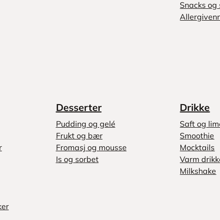
Snacks og 
Allergivenn
Desserter
Drikke
Pudding og gelé
Saft og li
Frukt og bær
Smoothie
r
Fromasj og mousse
Mocktails
Is og sorbet
Varm drikk
Milkshake
ker