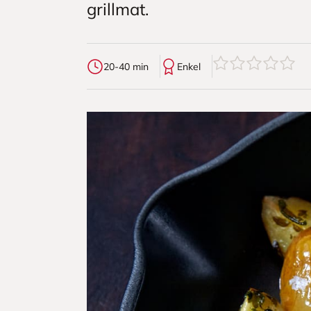
grillmat.
0
av
5
stjerner
20-40 min
Enkel