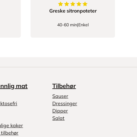
5
av
5
stjerner
Greske sitronpoteter
40-60 min
|
Enkel
ennlig mat
Tilbehør
Sauser
ktosefri
Dressinger
Dipper
Salat
nlige kaker
tilbehør