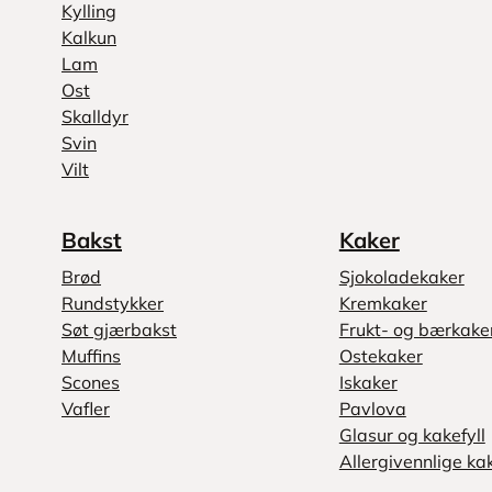
Kylling
Kalkun
Lam
Ost
Skalldyr
Svin
Vilt
Bakst
Kaker
Brød
Sjokoladekaker
Rundstykker
Kremkaker
Søt gjærbakst
Frukt- og bærkake
Muffins
Ostekaker
Scones
Iskaker
Vafler
Pavlova
Glasur og kakefyll
Allergivennlige ka