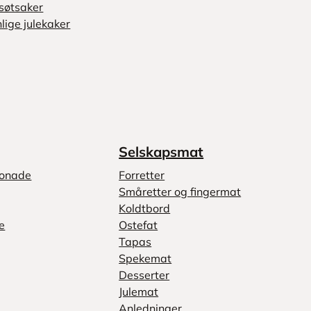
søtsaker
lige julekaker
Selskapsmat
monade
Forretter
Småretter og fingermat
Koldtbord
e
Ostefat
Tapas
Spekemat
Desserter
Julemat
Anledninger