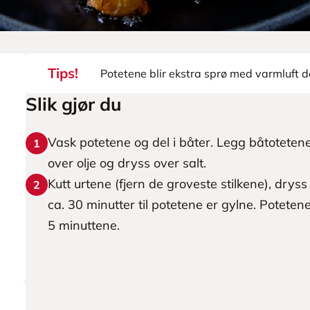
Tips!
Potetene blir ekstra sprø med varmluft d
Slik gjør du
Vask potetene og del i båter. Legg båtotetene 
1
over olje og dryss over salt.
Kutt urtene (fjern de groveste stilkene), drys
2
ca. 30 minutter til potetene er gylne. Poteten
5 minuttene.