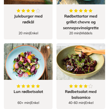
4.75
av
5
stjerner
5
av
5
stjerner
Juleburger med
Rødbettartar med
rødkål
grillet chevre og
sennepsvinaigrette
20 min
|
Enkel
20 min
|
Middels
5
av
5
stjerner
4
av
5
stjerner
Lun rødbetsalat
Rødbetsalat med
balsamico
60+ min
|
Enkel
40-60 min
|
Enkel