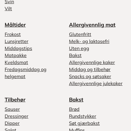
Svin
Vilt
Måltider
Allergivennlig mat
Frokost
Glutenfritt
Lunsjretter
Melk- og laktosefri
Middagstips
Uten egg
Matpakke
Bakst
Kveldsmat
Allergivennlige kaker
Fredagsmiddag og
Middag og tilbehør
helgemat
Snacks og søtsaker
Allergivennlige julekaker
Tilbehør
Bakst
Sauser
Brød
Dressinger
Rundstykker
Dipper
Søt gjærbakst
Salat
Muffins