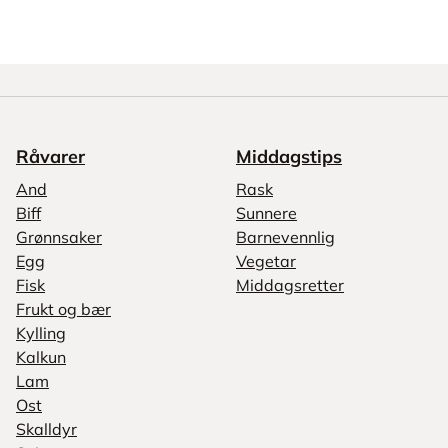
Råvarer
Middagstips
And
Rask
Biff
Sunnere
Grønnsaker
Barnevennlig
Egg
Vegetar
Fisk
Middagsretter
Frukt og bær
Kylling
Kalkun
Lam
Ost
Skalldyr