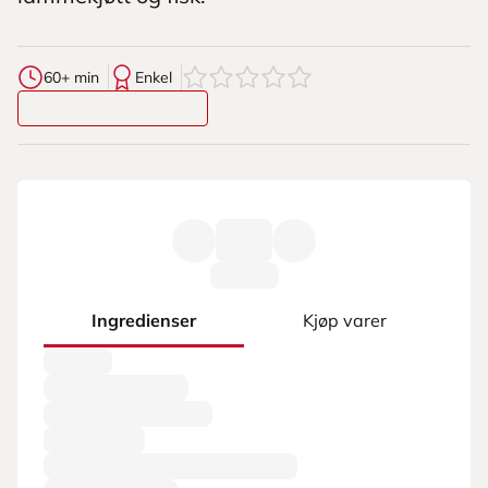
0
av
5
stjerner
60+ min
Enkel
Ingredienser
Kjøp varer