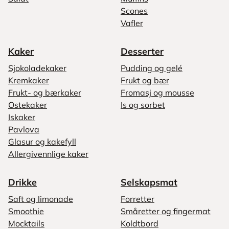
Scones
Vafler
Kaker
Desserter
Sjokoladekaker
Pudding og gelé
Kremkaker
Frukt og bær
Frukt- og bærkaker
Fromasj og mousse
Ostekaker
Is og sorbet
Iskaker
Pavlova
Glasur og kakefyll
Allergivennlige kaker
Drikke
Selskapsmat
Saft og limonade
Forretter
Smoothie
Småretter og fingermat
Mocktails
Koldtbord