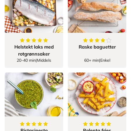
5
av
5
stjerner
4.5
av
5
stjerner
Helstekt laks med
Raske baguetter
rotgrønnsaker
20-40 min
|
Middels
60+ min
|
Enkel
5
av
5
stjerner
5
av
5
stjerner
Pistasjpesto
Polenta fries