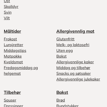
Ost
Skalldyr
Svin
Vilt
Måltider
Allergivennlig mat
Frokost
Glutenfritt
Lunsjretter
Melk- og laktosefri
Middagstips
Uten egg
Matpakke
Bakst
Kveldsmat
Allergivennlige kaker
Fredagsmiddag og
Middag og tilbehør
helgemat
Snacks og søtsaker
Allergivennlige julekaker
Tilbehør
Bakst
Sauser
Brød
Dressinger
Rundstykker