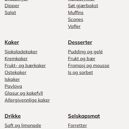
Dipper
Søt gjærbakst
Salat
Muffins
Scones
Vafler
Kaker
Desserter
Sjokoladekaker
Pudding og gelé
Kremkaker
Frukt og bær
Frukt- og bærkaker
Fromasj og mousse
Ostekaker
Is og sorbet
Iskaker
Pavlova
Glasur og kakefyll
Allergivennlige kaker
Drikke
Selskapsmat
Saft og limonade
Forretter