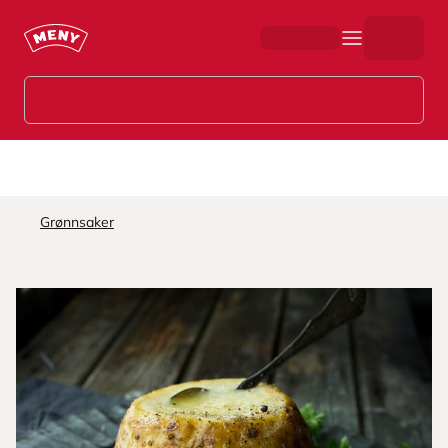
Hopp til hovedinnhold
Grønnsaker