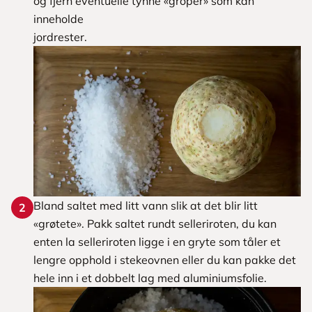
og fjern eventuelle tynne «groper» som kan
inneholde
jordrester.
Bland saltet med litt vann slik at det blir litt
2
«grøtete». Pakk saltet rundt selleriroten, du kan
enten la selleriroten ligge i en gryte som tåler et
lengre opphold i stekeovnen eller du kan pakke det
hele inn i et dobbelt lag med aluminiumsfolie.