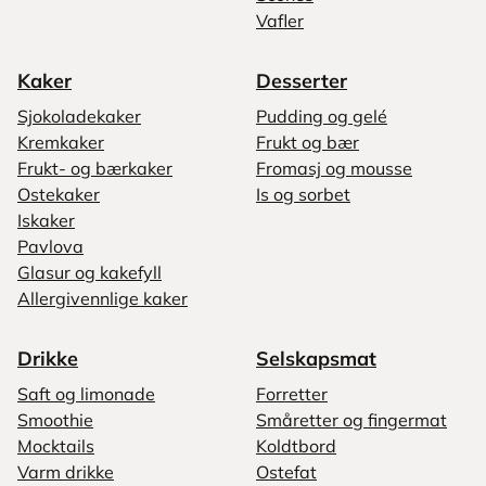
Vafler
Kaker
Desserter
Sjokoladekaker
Pudding og gelé
Kremkaker
Frukt og bær
Frukt- og bærkaker
Fromasj og mousse
Ostekaker
Is og sorbet
Iskaker
Pavlova
Glasur og kakefyll
Allergivennlige kaker
Drikke
Selskapsmat
Saft og limonade
Forretter
Smoothie
Småretter og fingermat
Mocktails
Koldtbord
Varm drikke
Ostefat