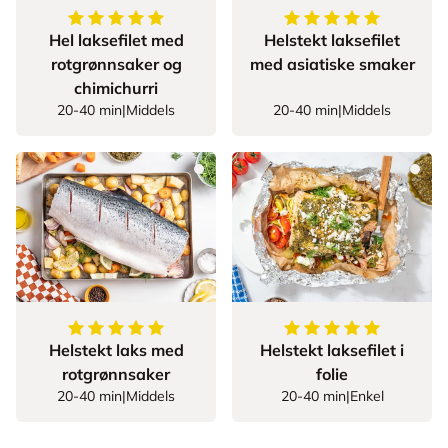
5
av
5
stjerner
5
av
5
stjerner
Hel laksefilet med
Helstekt laksefilet
rotgrønnsaker og
med asiatiske smaker
chimichurri
20-40 min
|
Middels
20-40 min
|
Middels
5
av
5
stjerner
5
av
5
stjerner
Helstekt laks med
Helstekt laksefilet i
rotgrønnsaker
folie
20-40 min
|
Middels
20-40 min
|
Enkel