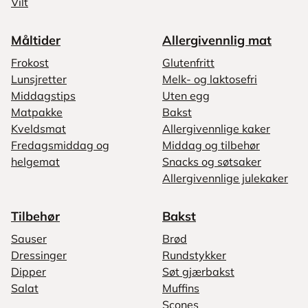
Vilt
Måltider
Allergivennlig mat
Frokost
Glutenfritt
Lunsjretter
Melk- og laktosefri
Middagstips
Uten egg
Matpakke
Bakst
Kveldsmat
Allergivennlige kaker
Fredagsmiddag og
Middag og tilbehør
helgemat
Snacks og søtsaker
Allergivennlige julekaker
Tilbehør
Bakst
Sauser
Brød
Dressinger
Rundstykker
Dipper
Søt gjærbakst
Salat
Muffins
Scones