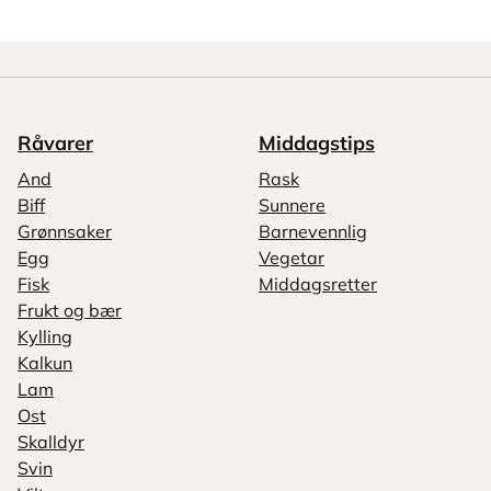
Råvarer
Middagstips
And
Rask
Biff
Sunnere
Grønnsaker
Barnevennlig
Egg
Vegetar
Fisk
Middagsretter
Frukt og bær
Kylling
Kalkun
Lam
Ost
Skalldyr
Svin