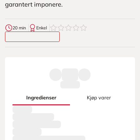
garantert imponere.
0
av
5
stjerner
20 min
Enkel
Ingredienser
Kjøp varer