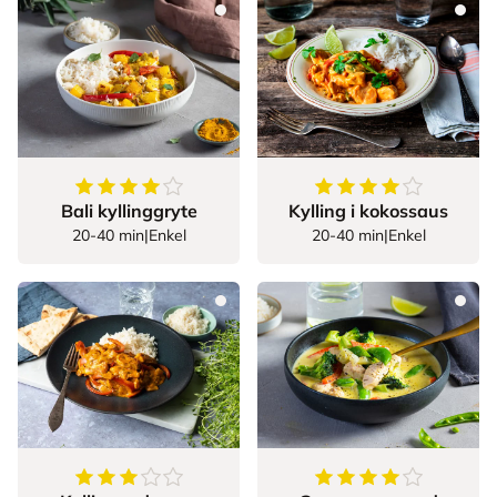
4.433333333333334
av
5
stjerner
4.666666666666667
Bali kyllinggryte
Kylling i kokossaus
20-40 min
|
Enkel
20-40 min
|
Enkel
3.8529411764705883
av
5
stjerner
4.045454545454546