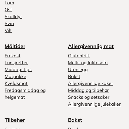
Lam
Ost
Skalldyr
Svin
Vilt
Måltider
Allergivennlig mat
Frokost
Glutenfritt
Lunsjretter
Melk- og laktosefri
Middagstips
Uten egg
Matpakke
Bakst
Kveldsmat
Allergivennlige kaker
Fredagsmiddag og
Middag og tilbehør
helgemat
Snacks og søtsaker
Allergivennlige julekaker
Tilbehør
Bakst