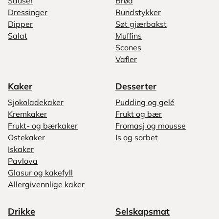
Sauser
Brød
Dressinger
Rundstykker
Dipper
Søt gjærbakst
Salat
Muffins
Scones
Vafler
Kaker
Desserter
Sjokoladekaker
Pudding og gelé
Kremkaker
Frukt og bær
Frukt- og bærkaker
Fromasj og mousse
Ostekaker
Is og sorbet
Iskaker
Pavlova
Glasur og kakefyll
Allergivennlige kaker
Drikke
Selskapsmat