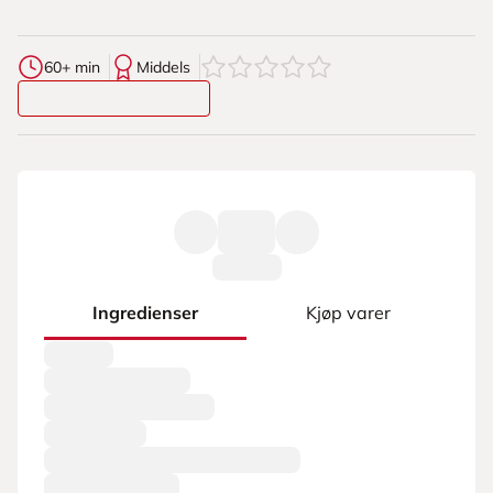
0
av
5
stjerner
60+ min
Middels
Ingredienser
Kjøp varer