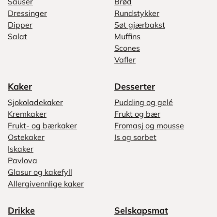
Sauser
Brød
Dressinger
Rundstykker
Dipper
Søt gjærbakst
Salat
Muffins
Scones
Vafler
Kaker
Desserter
Sjokoladekaker
Pudding og gelé
Kremkaker
Frukt og bær
Frukt- og bærkaker
Fromasj og mousse
Ostekaker
Is og sorbet
Iskaker
Pavlova
Glasur og kakefyll
Allergivennlige kaker
Drikke
Selskapsmat