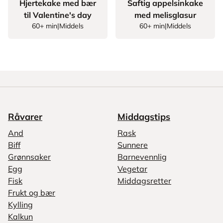
Hjertekake med bær
Saftig appelsinkake
til Valentine's day
med melisglasur
60+ min
|
Middels
60+ min
|
Middels
Råvarer
Middagstips
And
Rask
Biff
Sunnere
Grønnsaker
Barnevennlig
Egg
Vegetar
Fisk
Middagsretter
Frukt og bær
Kylling
Kalkun