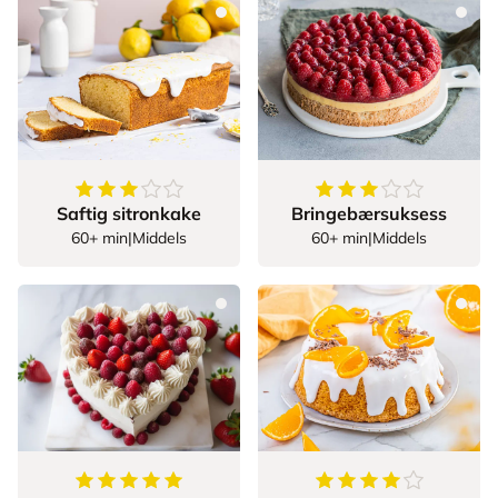
3.5128205128205128
av
5
stjerner
3.894736842105263
Saftig sitronkake
Bringebærsuksess
60+ min
|
Middels
60+ min
|
Middels
5
av
5
stjerner
4.25
av
5
stjerner