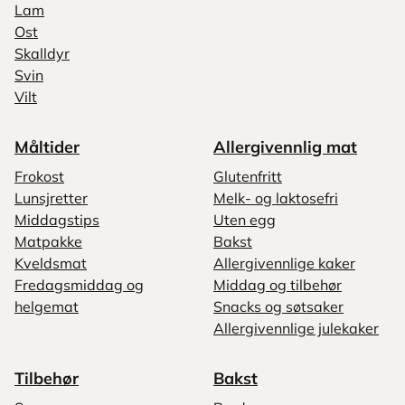
Lam
Ost
Skalldyr
Svin
Vilt
Måltider
Allergivennlig mat
Frokost
Glutenfritt
Lunsjretter
Melk- og laktosefri
Middagstips
Uten egg
Matpakke
Bakst
Kveldsmat
Allergivennlige kaker
Fredagsmiddag og
Middag og tilbehør
helgemat
Snacks og søtsaker
Allergivennlige julekaker
Tilbehør
Bakst