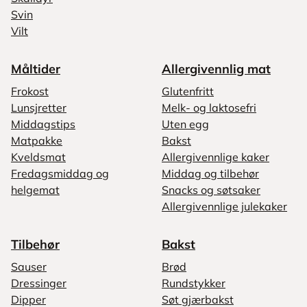
Svin
Vilt
Måltider
Allergivennlig mat
Frokost
Glutenfritt
Lunsjretter
Melk- og laktosefri
Middagstips
Uten egg
Matpakke
Bakst
Kveldsmat
Allergivennlige kaker
Fredagsmiddag og
Middag og tilbehør
helgemat
Snacks og søtsaker
Allergivennlige julekaker
Tilbehør
Bakst
Sauser
Brød
Dressinger
Rundstykker
Dipper
Søt gjærbakst