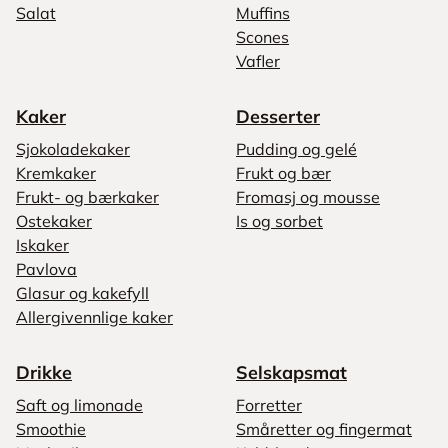
Salat
Muffins
Scones
Vafler
Kaker
Desserter
Sjokoladekaker
Pudding og gelé
Kremkaker
Frukt og bær
Frukt- og bærkaker
Fromasj og mousse
Ostekaker
Is og sorbet
Iskaker
Pavlova
Glasur og kakefyll
Allergivennlige kaker
Drikke
Selskapsmat
Saft og limonade
Forretter
Smoothie
Småretter og fingermat