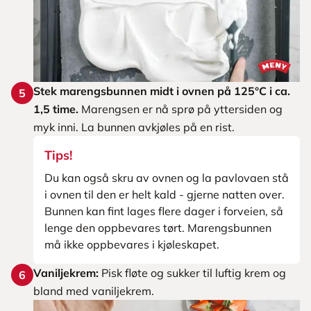
Stek marengsbunnen midt i ovnen på 125°C i ca.
5
1,5 time.
Marengsen er nå sprø på yttersiden og
myk inni. La bunnen avkjøles på en rist.
Tips!
Du kan også skru av ovnen og la pavlovaen stå
i ovnen til den er helt kald - gjerne natten over.
Bunnen kan fint lages flere dager i forveien, så
lenge den oppbevares tørt. Marengsbunnen
må ikke oppbevares i kjøleskapet.
Vaniljekrem:
Pisk fløte og sukker til luftig krem og
6
bland med vaniljekrem.