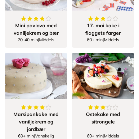
4.294117647058823
av
5
stjerner
3.420289855072464
Mini pavlova med
17. mai kake i
vaniljekrem og bær
flaggets farger
20-40 min
|
Middels
60+ min
|
Middels
4.6
av
5
stjerner
3.595744680851064
Marsipankake med
Ostekake med
vaniljekrem og
sitrongele
jordbær
60+ min
|
Vanskelig
60+ min
|
Middels