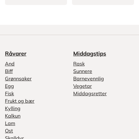
Råvarer
Middagstips
And
Rask
Biff
Sunnere
Grønnsaker
Barnevennlig
Egg
Vegetar
Fisk
Middagsretter
Frukt og bær
Kylling
Kalkun
Lam
Ost
Skalldyr