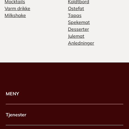
Mocktails
Koldtbord
Varm drikke
Ostefat
Milkshake
Tapas
Spekemat
Desserter
Julemat
Anledninger
MENY
Tjenester