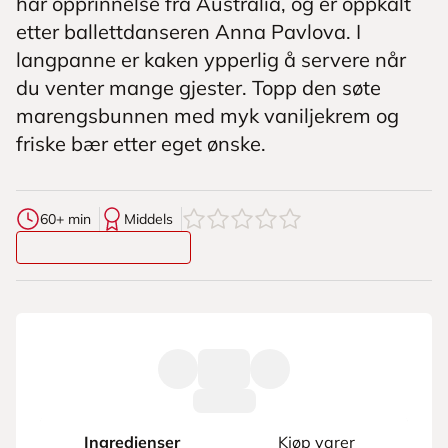
har opprinnelse fra Australia, og er oppkalt
etter ballettdanseren Anna Pavlova. I
langpanne er kaken ypperlig å servere når
du venter mange gjester. Topp den søte
marengsbunnen med myk vaniljekrem og
friske bær etter eget ønske.
0
av
5
stjerner
60+ min
Middels
Ingredienser
Kjøp varer