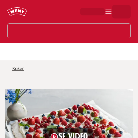
Hopp til hovedinnhold
Kaker
Se video