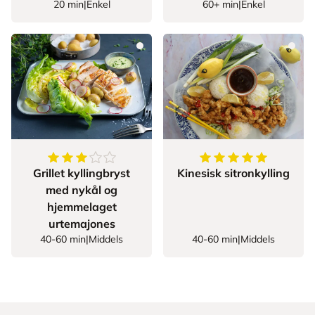
20 min
|
Enkel
60+ min
|
Enkel
3.8333333333333335
av
5
stjerner
5
av
5
stjerner
Grillet kyllingbryst
Kinesisk sitronkylling
med nykål og
hjemmelaget
urtemajones
40-60 min
|
Middels
40-60 min
|
Middels