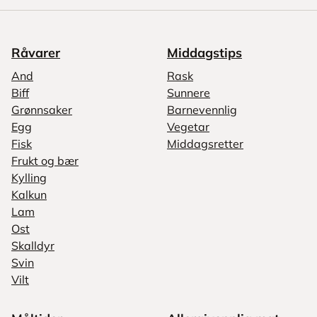
Råvarer
Middagstips
And
Rask
Biff
Sunnere
Grønnsaker
Barnevennlig
Egg
Vegetar
Fisk
Middagsretter
Frukt og bær
Kylling
Kalkun
Lam
Ost
Skalldyr
Svin
Vilt