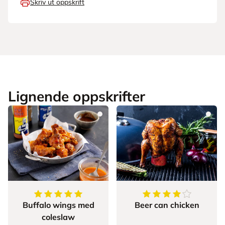
Skriv ut oppskrift
Lignende oppskrifter
5
av
5
stjerner
4
av
5
stjerner
Buffalo wings med
Beer can chicken
coleslaw