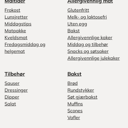
Måltider
Allergivennlig mat
Frokost
Glutenfritt
Lunsjretter
Melk- og laktosefri
Middagstips
Uten egg
Matpakke
Bakst
Kveldsmat
Allergivennlige kaker
Fredagsmiddag og
Middag og tilbehør
helgemat
Snacks og søtsaker
Allergivennlige julekaker
Tilbehør
Bakst
Sauser
Brød
Dressinger
Rundstykker
Dipper
Søt gjærbakst
Salat
Muffins
Scones
Vafler