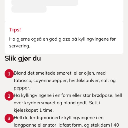
Tips!
Ha gjerne også en god glaze på kyllingvingene før
servering.
Slik gjør du
Bland det smeltede smøret, eller oljen, med
1
tabasco, cayennepepper, hvitløkspulver, salt og
pepper.
Ha kyllingvingene i en form eller stor brødpose, hell
2
over kryddersmøret og bland godt. Sett i
kjøleskapet 1 time.
Hell de ferdigmarinerte kyllingvingene i en
3
langpanne eller stor ildfast form, og stek dem i 40