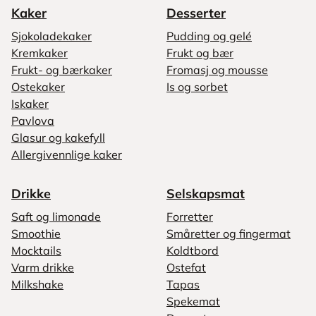
Kaker
Desserter
Sjokoladekaker
Pudding og gelé
Kremkaker
Frukt og bær
Frukt- og bærkaker
Fromasj og mousse
Ostekaker
Is og sorbet
Iskaker
Pavlova
Glasur og kakefyll
Allergivennlige kaker
Drikke
Selskapsmat
Saft og limonade
Forretter
Smoothie
Småretter og fingermat
Mocktails
Koldtbord
Varm drikke
Ostefat
Milkshake
Tapas
Spekemat