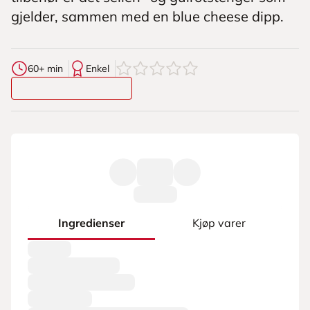
gjelder, sammen med en blue cheese dipp.
0
av
5
stjerner
60+ min
Enkel
Ingredienser
Kjøp varer