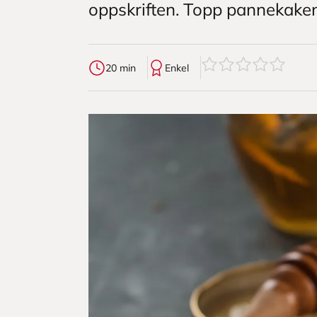
oppskriften. Topp pannekakene
0
av
5
stjerner
20 min
Enkel