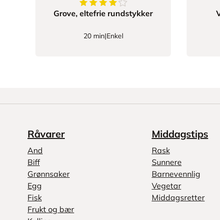
4.120481927710843
av
5
stjerner
Grove, eltefrie rundstykker
V
20 min
|
Enkel
Råvarer
Middagstips
And
Rask
Biff
Sunnere
Grønnsaker
Barnevennlig
Egg
Vegetar
Fisk
Middagsretter
Frukt og bær