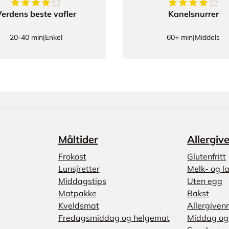
4.142857142857143
av
5
stjerner
4.1836734693
erdens beste vafler
Kanelsnurrer
20-40 min
|
Enkel
60+ min
|
Middels
Måltider
Allergiv
Frokost
Glutenfritt
Lunsjretter
Melk- og la
Middagstips
Uten egg
Matpakke
Bakst
Kveldsmat
Allergiven
Fredagsmiddag og helgemat
Middag og 