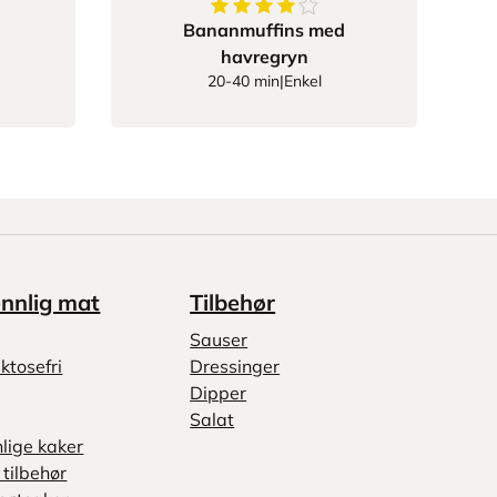
87755
av
5
stjerner
4.263513513513513
av
5
stjerne
Bananmuffins med
havregryn
20-40 min
|
Enkel
ennlig mat
Tilbehør
Sauser
ktosefri
Dressinger
Dipper
Salat
nlige kaker
tilbehør