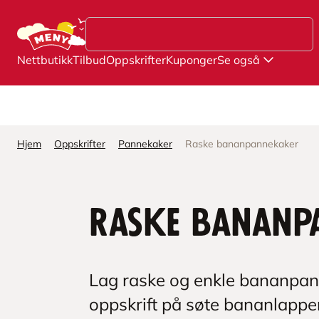
Hopp til hovedinnhold
Nettbutikk
Tilbud
Oppskrifter
Kuponger
Se også
Hjem
Oppskrifter
Pannekaker
Raske bananpannekaker
Raske bananp
Lag raske og enkle bananpann
oppskrift på søte bananlappe