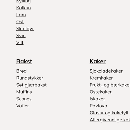
Kylling
Kalkun
Lam
Ost
Skalldyr
Svin
Vilt
Bakst
Kaker
Brød
Sjokoladekaker
Rundstykker
Kremkaker
Søt gjærbakst
Frukt- og bærkake
Muffins
Ostekaker
Scones
Iskaker
Vafler
Pavlova
Glasur og kakefyll
Allergivennlige ka