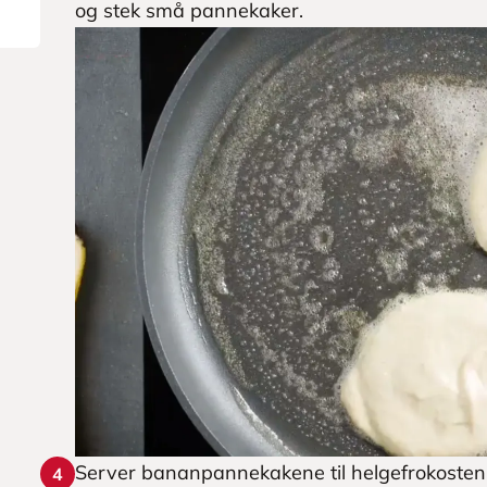
og stek små pannekaker.
Server bananpannekakene til helgefrokosten el
4