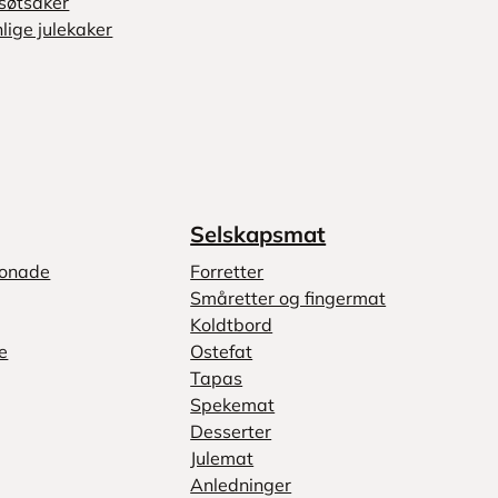
søtsaker
lige julekaker
Selskapsmat
monade
Forretter
Småretter og fingermat
Koldtbord
e
Ostefat
Tapas
Spekemat
Desserter
Julemat
Anledninger