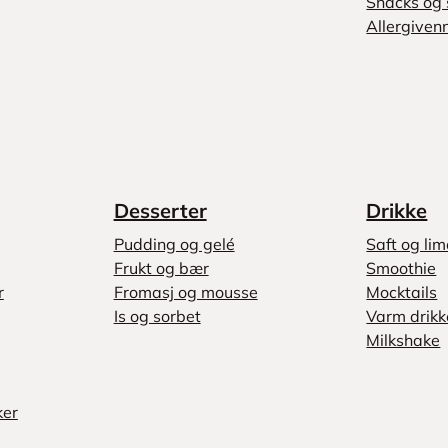
Snacks og 
Allergivenn
Desserter
Drikke
Pudding og gelé
Saft og li
Frukt og bær
Smoothie
r
Fromasj og mousse
Mocktails
Is og sorbet
Varm drikk
Milkshake
ker