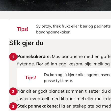
Syltetøy, frisk frukt eller bær og peanøtts
Tips!
bananpannekaker.
Slik gjør du
Pannekakerøre:
Mos bananene med en gaffel e
1
flytende. Rør så inn egg, kesam, olje, melk og
Du kan også kjøre alle ingrediensene i
Tips!
passe tykk røre.
Når alt er godt blandet sammen tilsetter du d
2
Juster eventuelt med litt mer mel eller melk de
Stek pannekakene:
Ha en stekeplate på medi
3